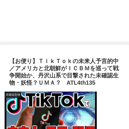
【お便り】ＴｉｋＴｏｋの未来人予言的中
／アメリカと北朝鮮がＩＣＢＭを巡って戦
争開始か、丹沢山系で目撃された未確認生
物・妖怪？ＵＭＡ？ ATL4th135
未確認生物