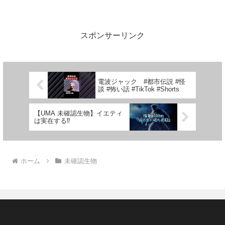
スポンサーリンク
電波ジャック #都市伝説 #怪
談 #怖い話 #TikTok #Shorts
【UMA 未確認生物】イエティ
は実在する⁉︎
ホーム
未確認生物