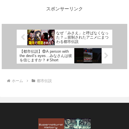
スポンサーリンク
なぜ「みさえ」と呼ばなくなっ
た？→規制されたアニメにまつ
わる都市伝説
【都市伝説】😨A person with
the devil’s eyes…みなさんは彼
を信じますか？＃Short
ホーム
都市伝説