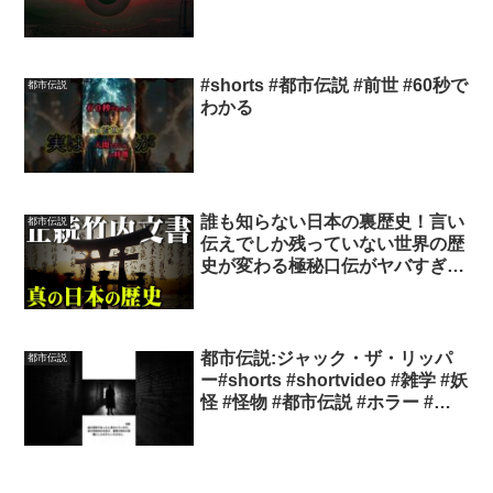
#shorts #都市伝説 #前世 #60秒で
都市伝説
わかる
誰も知らない日本の裏歴史！言い
都市伝説
伝えでしか残っていない世界の歴
史が変わる極秘口伝がヤバすぎる
【 TOLAND VLOG 都市伝説 正統
竹内文書 日本史 】
都市伝説:ジャック・ザ・リッパ
都市伝説
ー#shorts #shortvideo #雑学 #妖
怪 #怪物 #都市伝説 #ホラー #オ
カルト #心霊現象 #ミステリ #歴
史 VOICEVOX:青山龍星