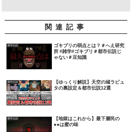
関連記事
ゴキブリの弱点とは？＃へえ研究
都市伝説
所 #雑学#ゴキブリ＃都市伝説じ
ゃない＃豆知識
【ゆっくり解説】天空の城ラピュ
都市伝説
タの裏設定＆都市伝説12選
【地獄はこれから】最下層民の
都市伝説
●●は蜜の味