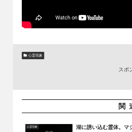
心霊現象
スポ
関
湖に誘い込む霊体。マジやば
心霊現象