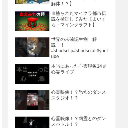
解体！？】
血塗られたマイクラ都市伝
説を検証してみた【まいく
ら・マインクラフト】
世界の未確認生物 解
説！！
#shortsclip#shortscraft#yout
ube
本当にあった心霊現象14 #
心霊ライブ
心霊映像！？恐怖のダンス
スタジオ！？
心霊映像！？幽霊とのダン
スバトル！？