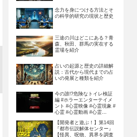
念力を身につける方法とそ
の科学的研究の現状と歴史
三途の川はどこにある？青
森、秋田、群馬の実在する
霊場を紹介
占いの起源と歴史の詳細解
説：古代から現代までの占
いの発展と種類を紹介
今の誰!?危険なトイレ検証
編 #ホラーエンターテイメ
ント #心霊映像 #心霊現象 #
心霊 #心霊動画 #心霊
youtube
【開発者と遊ぶ！】第14回
『都市伝説解体センター』
【怪異、呪物、異界を調査