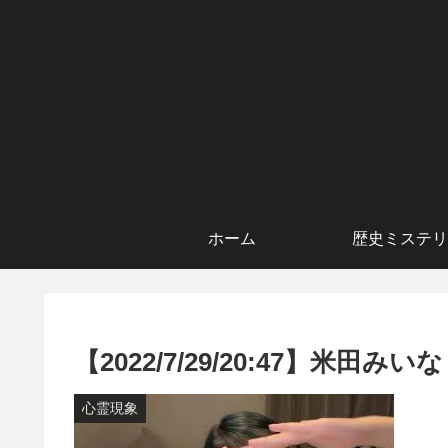
ホーム
歴史ミステリ
【2022/7/29/20:47】米
心霊現象