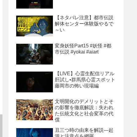
【ネタバレ注意】都市伝説
解体センター体験版やるで
～い
変身妖怪Part15 #妖怪 #都
市伝説 #yokai #aiart
【LIVE】心霊生配信リアル
肝試し•群馬県心霊スポット
藤岡市の怖い現場編
文明開化のデメリットとそ
の影響を徹底解説：失われ
た伝統文化と社会変革の代
償
丑三つ時の由来を解説―起
源と注意点を網羅