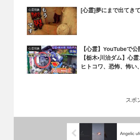
[心霊]夢にまで出てき
心霊現象
【心霊】YouTube
心霊現象
【栃木•川治ダム】心
ヒトコワ、恐怖、怖い
スポ
Angelic uf