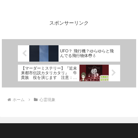
スポンサーリンク
UFO？ 飛行機？ゆらゆらと飛
んでる飛行物体😳💧
【マーダーミステリー】『近未
来都市伝説カタリカタリ』 牛
貴族 役を演じます 注意：ネ
タバレになってしまうため、
後々プレイされたい方はプレイ
されてからアーカイブでご覧く
ださい！
ホーム
心霊現象