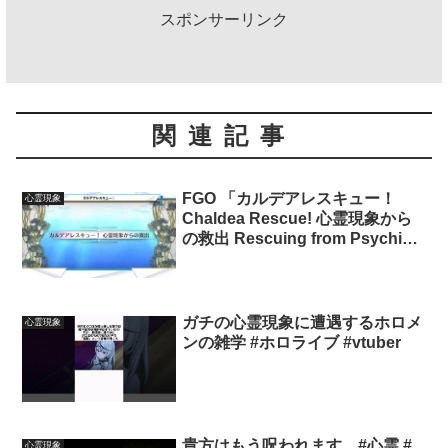
スポンサーリンク
関連記事
FGO 「カルデアレスキュー！
心霊現象
Chaldea Rescue! 心霊現象から
の救出 Rescuing from Psychic
Phenomenon」 3T のみ Only
ガチの心霊現象に遭遇するホロメ
心霊現象
ンの雑学 #ホロライブ #vtuber
貴方はもう呪われます。#心霊 #
心霊現象