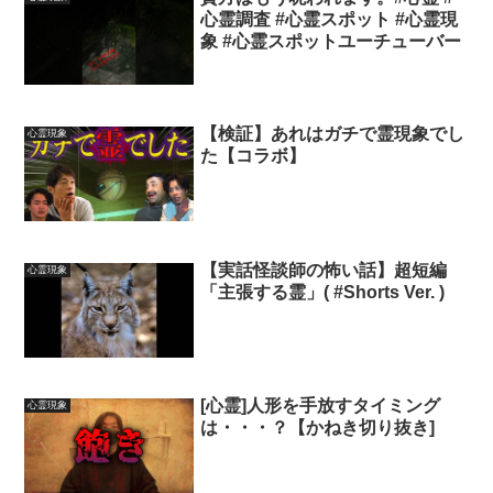
心霊調査 #心霊スポット #心霊現
象 #心霊スポットユーチューバー
【検証】あれはガチで霊現象でし
心霊現象
た【コラボ】
【実話怪談師の怖い話】超短編
心霊現象
「主張する霊」( #Shorts Ver. )
[心霊]人形を手放すタイミング
心霊現象
は・・・？【かねき切り抜き]