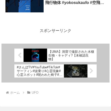
飛行物体 #yokosukaufo #空飛ぶ
円盤 #航空機型未確認機 #スカウ
トシップ#未確認機 #ufo
スポンサーリンク
【UMA】洞窟で撮影された水棲
生物・キャディ?【未確認生
物】
#さんぼTV#YouTube#TikTok#
サーフィン#波乗り#心霊現象#
心霊スポット#呪われた椅子#廃
墟#椅子#イス#絶対に座っては
いけない#呪術廻戦#妖怪
ホーム
UFO