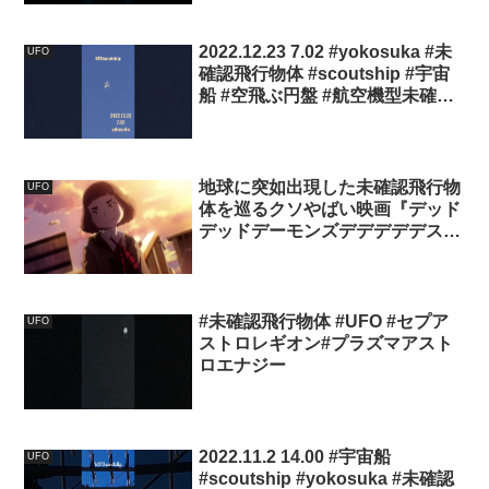
2022.12.23 7.02 #yokosuka #未
UFO
確認飛行物体 #scoutship #宇宙
船 #空飛ぶ円盤 #航空機型未確認
機 #スカウトシップ#未確認機
#UFO
地球に突如出現した未確認飛行物
UFO
体を巡るクソやばい映画『デッド
デッドデーモンズデデデデデスト
アクション』予告編
#未確認飛行物体 #UFO #セプア
UFO
ストロレギオン#プラズマアスト
ロエナジー
2022.11.2 14.00 #宇宙船
UFO
#scoutship #yokosuka #未確認