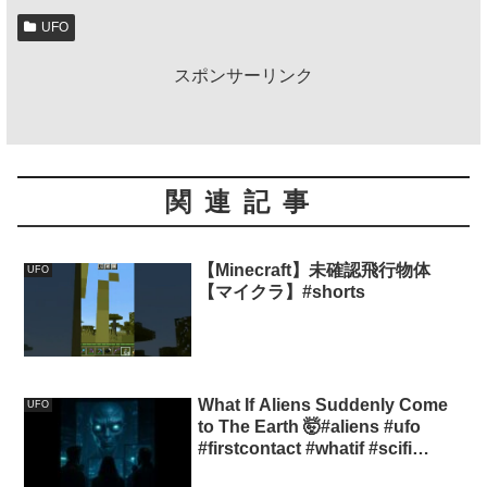
UFO
スポンサーリンク
関連記事
【Minecraft】未確認飛行物体
UFO
【マイクラ】#shorts
What If Aliens Suddenly Come
UFO
to The Earth 🤯#aliens #ufo
#firstcontact #whatif #scifi
#shortfilm