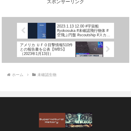
スポンサーリンク
2023.1.13 12.00 #宇宙船
#yokosuka #未確認飛行物体 #
空飛ぶ円盤 #scoutship #スカウ
トシップ #未確認機 #UFO
アメリカ ＵＦＯ目撃情報510件
との報告書を公表【WBS】
（2023年1月13日）
ホーム
未確認生物