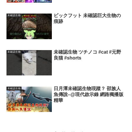
ビックフット 未確認巨大生物の
未確認生物
痕跡
未確認生物 ツチノコ #cat #元野
未確認生物
良猫 #shorts
日月潭未確認生物現蹤？ 邵族人
未確認生物
魚傳說–@現代啟示錄 網路獨播版
精華