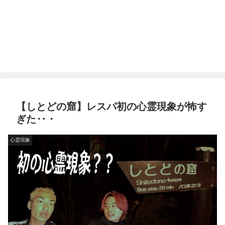
【しとどの窟】レスパ初の心霊現象が怖す
ぎた‥・
心霊現象