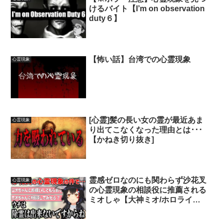
けるバイト【I’m on observation
duty６】
【怖い話】台湾での心霊現象
心霊現象
[心霊]髪の長い女の霊が最近あま
心霊現象
り出てこなくなった理由とは･･･
【かねき切り抜き]
霊感ゼロなのにも関わらず沙花叉
心霊現象
の心霊現象の相談役に推薦される
ミオしゃ【大神ミオ/ホロライブ/
切り抜き】