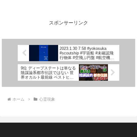
スポンサーリンク
2023.1.30 7.58 #yokosuka
#scoutship #宇宙船 #未確認飛
行物体 #空飛ぶ円盤 #航空機型
未確認機 #スカウトシップ
#UFO
9位 ディープステートは単なる
陰謀論系都市伝説ではない 世
界オカルト最前線 ベストヒッ
トUSA（うさ）TV vol.9 2023
年1月11日
ホーム
心霊現象