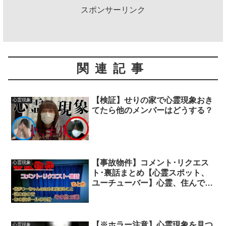
スポンサーリンク
関連記事
【検証】せりの家で心霊現象おき
心霊現象
てたら他のメンバーはどうする？
【事故物件】コメント･リクエス
心霊現象
ト･裏話まとめ【心霊スポット、
ユーチューバー】心霊、住んでみ
た、ガチ、１週間、心霊現象、心
霊映像、日常、オカルト、怖い、
番組、映像、幽霊、怪談、廃墟、
怪奇現象、検証、考察
【※ホラー注意】心霊現象を見つ
心霊現象