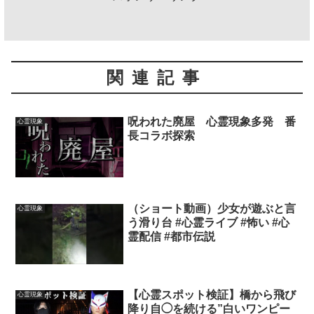
関連記事
呪われた廃屋 心霊現象多発 番
心霊現象
長コラボ探索
（ショート動画）少女が遊ぶと言
心霊現象
う滑り台 #心霊ライブ #怖い #心
霊配信 #都市伝説
【心霊スポット検証】橋から飛び
心霊現象
降り自◯を続ける”白いワンピー