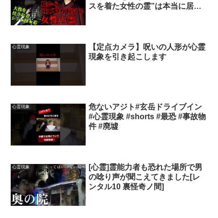
スを着た女性の霊”は本当に居る
のか『クレインブリッジ』京都
舞鶴
【定点カメラ】呪いの人形が心霊
心霊現象
現象を引き起こします
危ないアジト#玄岳ドライブイン
心霊現象
#心霊現象 #shorts #最恐 #事故物
件 #廃墟
[心霊]霊能力者も恐れた場所で男
心霊現象
の唸り声が聞こえてきました[レ
ンタル10 裏怪奇ノ間]