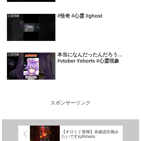
霊スポット #怪現象 #恐怖 #心霊
#怪奇 #心霊 #ghost
心霊現象
本当になんだったんだろう…
心霊現象
#vtuber #shorts #心霊現象
スポンサーリンク
【オロミド亜種】未確認生物み
たいですね#shorts