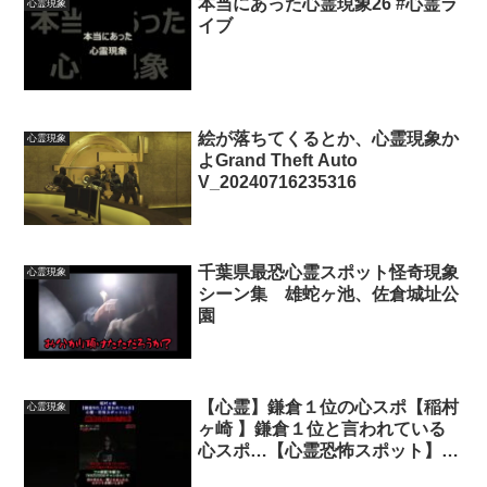
本当にあった心霊現象26 #心霊ラ
心霊現象
イブ
絵が落ちてくるとか、心霊現象か
心霊現象
よGrand Theft Auto
V_20240716235316
千葉県最恐心霊スポット怪奇現象
心霊現象
シーン集 雄蛇ヶ池、佐倉城址公
園
【心霊】鎌倉１位の心スポ【稲村
心霊現象
ヶ崎 】鎌倉１位と言われている
心スポ…【心霊恐怖スポット】
検証しました 『１』 #shout #心