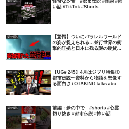
怪奇な夕食 #都市伝説 #怪談 #怖
都市伝説
い話 #TikTok #Shorts
【驚愕】ついにパラレルワールド
都市伝説
の姿が捉えられる…並行世界の衝
撃的証拠と日本に残る謎の硬貨の
存在とは？【都市伝説】【総集
編】
【UG# 245】4月はジブリ特集①
都市伝説
都市伝説〜資料から物語を想像す
る面白さ / OTAKING talks about
“STUDIO GHIBLI”
前編：夢の中で #shorts #心霊
都市伝説
切り抜き #都市伝説 #怖い話