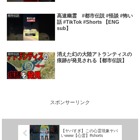
高速幽霊 #都市伝説 #怪談 #怖い
都市伝説
話 #TikTok #Shorts 【ENG
sub】
消えた幻の大陸アトランティスの
都市伝説
痕跡が発見される【都市伝説】
スポンサーリンク
【ヤバすぎ】この心霊現象ヤバ
いwww【心霊】#shorts