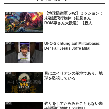
【地球防衛軍５#2】ミッション：
UFO
未確認飛行物体（初見さん・
ROM専さん大歓迎）【新人
Vtuber/顔なしのベル】
UFO-Sichtung auf Militärbasis:
UFO
Der Fall Jesus Jofre Mila!
月はエイリアンの基地であり、地
UFO
球を監視している
釣りをしてたらみたこともない未
UFO
確認飛行物体！？#釣り