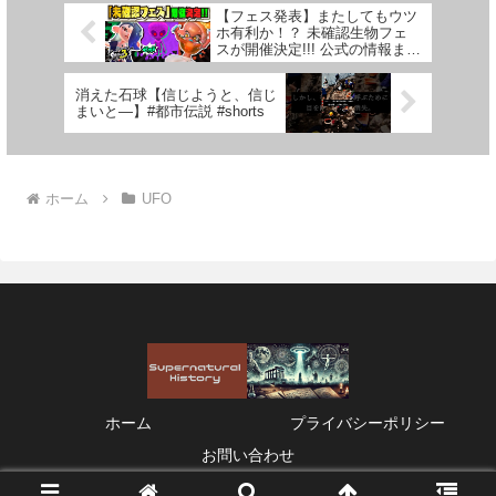
【フェス発表】またしてもウツ
ホ有利か！？ 未確認生物フェ
スが開催決定!!! 公式の情報まと
め 【#スプラトゥーン3】
【#Splatoon3】
消えた石球【信じようと、信じ
まいと―】#都市伝説 #shorts
ホーム
UFO
ホーム
プライバシーポリシー
お問い合わせ
© 2021 Supernatural History.