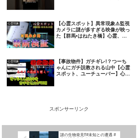
話#horror #映画 VOICEVOX:青山
龍星
【心霊スポット】異常現象⚠️監視
心霊現象
カメラに謎が多すぎる映像が映っ
た【群馬•はねたき橋】心霊、ユ
ーチューバー、霊媒師、霊視、防
犯カメラ、ポルターガイスト、廃
墟、探索、遭遇、人怖、恐怖、怖
い、映像、動画
【事故物件】ガチギレ!？つーち
心霊現象
ゃんにガチ説教される山中【心霊
スポット、ユーチューバー】心
霊、住んでみた、心霊映像、ク
ズ、怖い、現象、日常、幽霊、
There are ghosts in my house
スポンサーリンク
謎の生物発見⁉️#未知との遭遇 #