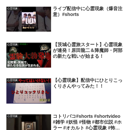
ライブ配信中に心霊現象（爆音注
心霊現象
意）#shorts
【茨城心霊旅スタート】心霊現象
心霊現象
が連発！原田龍二＆降魔師・阿部
の新たな戦いが始まる！
【心霊現象】配信中にひとりこっ
心霊現象
くりさんやってみた！！
コトリバコ#shorts #shortvideo
心霊現象
#雑学 #妖怪 #怪物 #都市伝説 #ホ
ラー #オカルト #心霊現象 #怖い