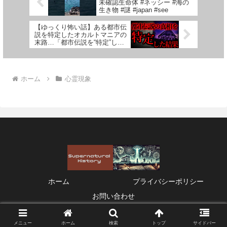
未確認生命体 #ネッシー #海の
生き物 #謎 #japan #see
【ゆっくり怖い話】ある都市伝
説を特定したオカルトマニアの
末路…「都市伝説を“特定”した
ら…… 」【謎】
ホーム
心霊現象
ホーム
プライバシーポリシー
お問い合わせ
© 2021 Supernatural History.
メニュー
ホーム
検索
トップ
サイドバー