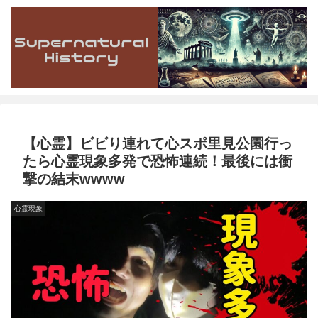
【心霊】ビビり連れて心スポ里見公園行っ
たら心霊現象多発で恐怖連続！最後には衝
撃の結末wwww
心霊現象