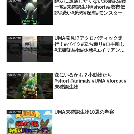
絶対に遭遇したくない未確認生物
未確認生物
一覧#未確認生物#shorts#都市伝
説#恐い#恐怖#深海#モンスター
UMA発見!?アクロバティック走
未確認生物
行！#バイク#立ち乗り#両手離し
#未確認生物#休憩#エイリアン#
グレイ#宇宙人#地球外生命体#未
知との遭遇#ウーマ
#extraterrestriallife#외계인
森にいるかも？小動物たち
未確認生物
#short #animals #UMA #forest #
未確認生物
UMA未確認生物10選の考察
未確認生物