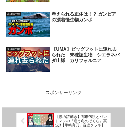
考えられる正体は！？ ガンビア
未確認生物
の漂着怪生物ガンボ
【UMA】ビッグフットに連れ去
未確認生物
られた 未確認生物 シエラネバ
ダ山脈 カリフォルニア
スポンサーリンク
【協力謎解き】都市伝説とバン
ドマンの『違う冬のぼくら』実
況3【承崎宵乃 / 音虚クラネ】