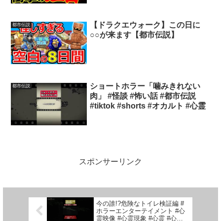
【ドラクエウォーク】この日に
都市伝説
○○が来ます【都市伝説】
ショートホラー「噛みきれない
都市伝説
肉」 #怪談 #怖い話 #都市伝説
#tiktok #shorts #オカルト #心霊
スポンサーリンク
今の誰!?危険なトイレ検証編 #
ホラーエンターテイメント #心
霊映像 #心霊現象 #心霊 #心霊