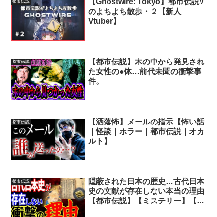
【Ghostwire: Tokyo】都市伝説V
都市伝説
のよちよち散歩・２【新人
Vtuber】
【都市伝説】木の中から発見され
都市伝説
た女性の●体…前代未聞の衝撃事
件。
【洒落怖】メールの指示【怖い話
都市伝説
｜怪談｜ホラー｜都市伝説｜オカ
ルト】
隠蔽された日本の歴史…古代日本
都市伝説
史の文献が存在しない本当の理由
【都市伝説】【ミステリー】【ぞ
くぞく】