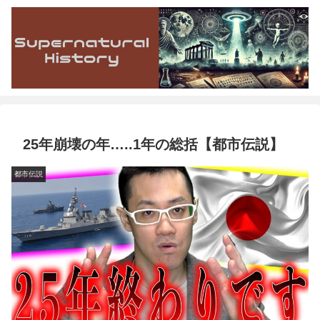
25年崩壊の年…..1年の総括【都市伝説】
都市伝説