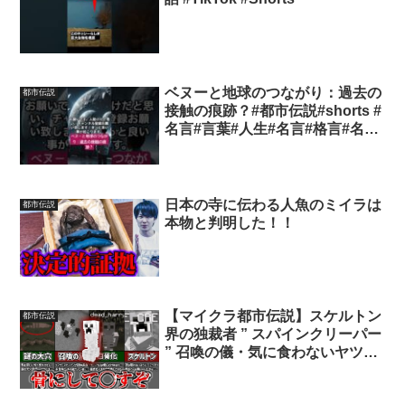
ベヌーと地球のつながり：過去の
都市伝説
接触の痕跡？#都市伝説#shorts #
名言#言葉#人生#名言#格言#名言
集#格言集#言葉の力#自己啓発#
知恵#生活#バズれ#面白い #歴史
#雑学ラジオ
日本の寺に伝わる人魚のミイラは
都市伝説
本物と判明した！！
【マイクラ都市伝説】スケルトン
都市伝説
界の独裁者 ” スパインクリーパー
” 召喚の儀・気に食わないヤツは
全員白骨化【ゆっくり解説】