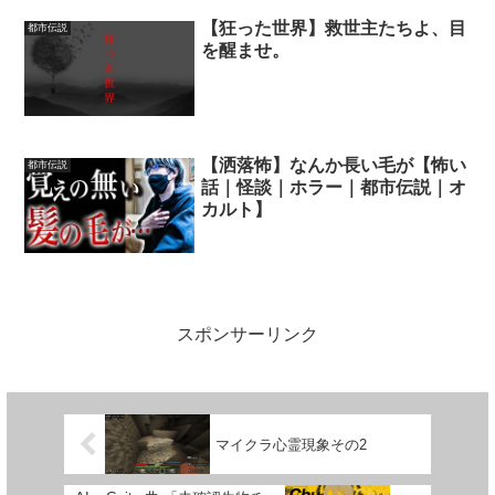
【狂った世界】救世主たちよ、目
都市伝説
を醒ませ。
【洒落怖】なんか長い毛が【怖い
都市伝説
話｜怪談｜ホラー｜都市伝説｜オ
カルト】
スポンサーリンク
マイクラ心霊現象その2