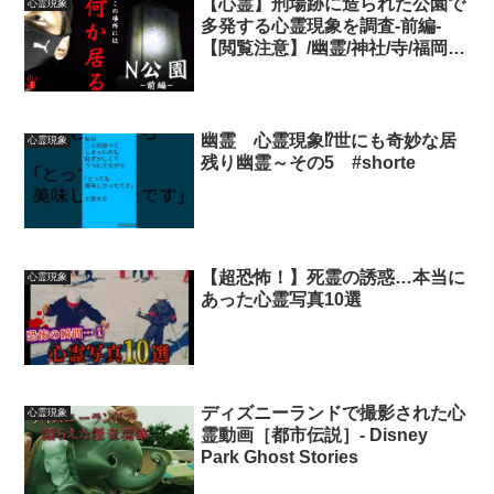
【心霊】刑場跡に造られた公園で
心霊現象
多発する心霊現象を調査-前編-
【閲覧注意】/幽霊/神社/寺/福岡/
九州
幽霊 心霊現象⁉️世にも奇妙な居
心霊現象
残り幽霊～その5 #shorte
【超恐怖！】死霊の誘惑…本当に
心霊現象
あった心霊写真10選
ディズニーランドで撮影された心
心霊現象
霊動画［都市伝説］- Disney
Park Ghost Stories