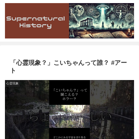
「心霊現象？」こいちゃんって誰？ #アー
ト
心霊現象