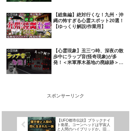
【総集編】絶対行くな！九州・沖
心霊現象
縄の怖すぎる心霊スポット20選！
【ゆっくり解説/作業用】
【心霊現象】丑三つ時、深夜の散
心霊現象
歩中にラップ音(怪奇現象)が多
発！＜米軍厚木基地の廃線跡＞※
閲覧注意
スポンサーリンク
【UFO都市伝説】ブラックナイ
ト衛星。コーンヘッドは宇宙人
と人間のハイブリッドか。旧約