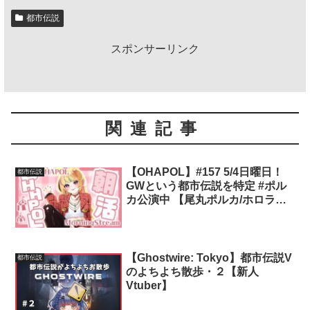
都市伝説
スポンサーリンク
関連記事
【OHAPOL】#157 5/4日曜日！
都市伝説
GWという都市伝説を特定 #ポル
カ公演中 【尾丸ポルカ/ホロライ
ブ】
【Ghostwire: Tokyo】都市伝説V
都市伝説
のよちよち散歩・２【新人
Vtuber】