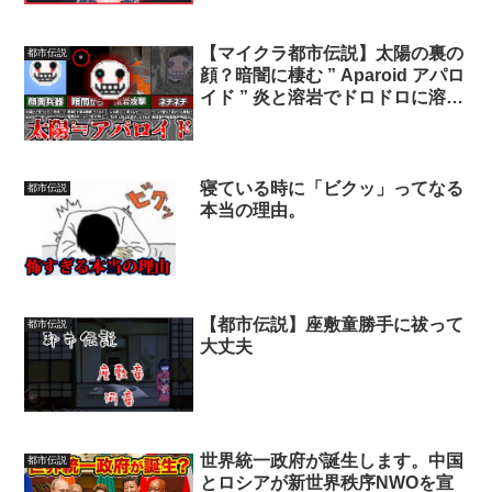
【マイクラ都市伝説】太陽の裏の
都市伝説
顔？暗闇に棲む ” Aparoid アパロ
イド ” 炎と溶岩でドロドロに溶か
された後・・・【ゆっくり解説】
寝ている時に「ビクッ」ってなる
都市伝説
本当の理由。
【都市伝説】座敷童勝手に祓って
都市伝説
大丈夫
世界統一政府が誕生します。中国
都市伝説
とロシアが新世界秩序NWOを宣