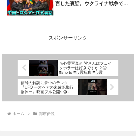
言した裏話。ウクライナ戦争でロ
シアがボロ儲けの真実が判明！日
本政府に現れた666の都市伝説【
ウクライナ情勢 日経平均 都市伝
説 】
スポンサーリンク
※心霊写真※ 皆さんはフェイ
クホラーは好きですか？④
#shorts #心霊写真 #心霊
信号の解読に夢中のデレク
『UFO ーオヘアの未確認飛行
物体ー』映画フル公開中🎬#ソ
ニーピクチャーズエンタテイン
メント #shorts
ホーム
都市伝説