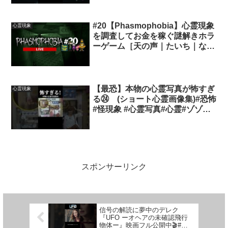
#20【Phasmophobia】心霊現象
心霊現象
を調査してお金を稼ぐ謎解きホラ
ーゲーム［天の声｜たいち｜なつ
｜兄さん］
【最恐】本物の心霊写真が怖すぎ
心霊現象
る㉔ (ショート心霊画像集)#恐怖
#怪現象 #心霊写真#心霊#ゾゾゾ
#ホラー #未確認生命体 #horror
スポンサーリンク
信号の解読に夢中のデレク
『UFO ーオヘアの未確認飛行
物体ー』映画フル公開中🎬#ソ