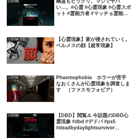
幽霊もビックリ。マジでヤバ
心霊現象
い…。#心霊 #心霊現象 #心霊スポ
ット #霊能力者 #マッチョ霊能力
者ちょろめろ #tiktok #short
#shorts #ショート #おすすめ #オ
ススメ
【心霊現象】家が侵されていく。
心霊現象
ベルメスの顔【超常現象】
Phasmophobia ホラーが苦手
心霊現象
なおくさんが心霊現象を調査しま
す （ファスモフォビア）
【DBD】閲覧⚠️ 今話題のDBD心
心霊現象
霊現象 #dbd #デドバ #ps5
#deadbydaylightsurvivor
#shorts