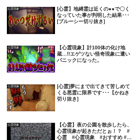
[心霊】地縛霊は近くの●●で〇く
心霊現象
なっていた事が判明した結果･･･
[ブルーシー切り抜き]
【心霊現象】計100体の化け地
心霊現象
蔵…!!エゲツない怪奇現象に遭い
パニックになった。
[心霊]夢にまで出てきて苦しめて
心霊現象
くる悪霊に限界です･･･【かねき
切り抜き]
【心霊】夜の公園を散歩したら、
心霊現象
心霊現象が起きただとぉ！？ #
心霊 #心霊現象 #おすすめ #平