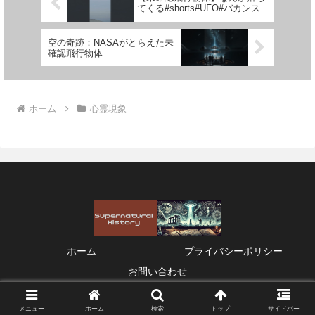
てくる#shorts#UFO#バカンス
空の奇跡：NASAがとらえた未
確認飛行物体
ホーム
心霊現象
ホーム
プライバシーポリシー
お問い合わせ
© 2021 Supernatural History.
メニュー
ホーム
検索
トップ
サイドバー