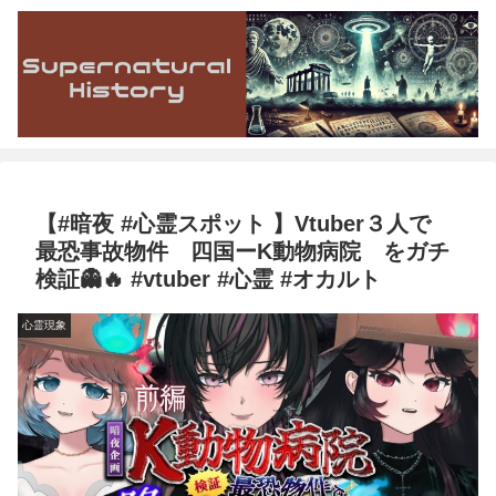
【#暗夜 #心霊スポット 】Vtuber３人で
最恐事故物件 四国ーK動物病院 をガチ
検証👻🔥 #vtuber #心霊 #オカルト
心霊現象