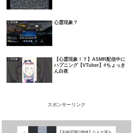
成ゾーン
心霊現象？
心霊現象
【心霊現象！？】ASMR配信中に
心霊現象
ハプニング【VTuber】#ちょっき
ん白夜
スポンサーリンク
【未確認飛行物体】なんか落ち