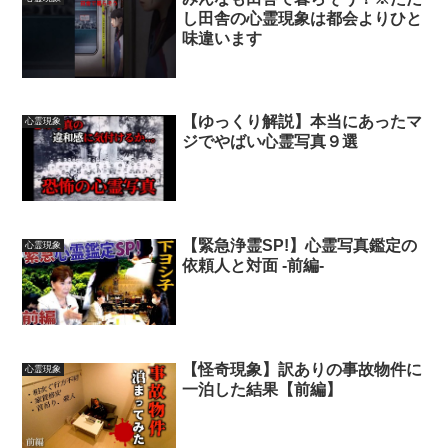
し田舎の心霊現象は都会よりひと
味違います
【ゆっくり解説】本当にあったマ
心霊現象
ジでやばい心霊写真９選
【緊急浄霊SP!】心霊写真鑑定の
心霊現象
依頼人と対面 -前編-
【怪奇現象】訳ありの事故物件に
心霊現象
一泊した結果【前編】