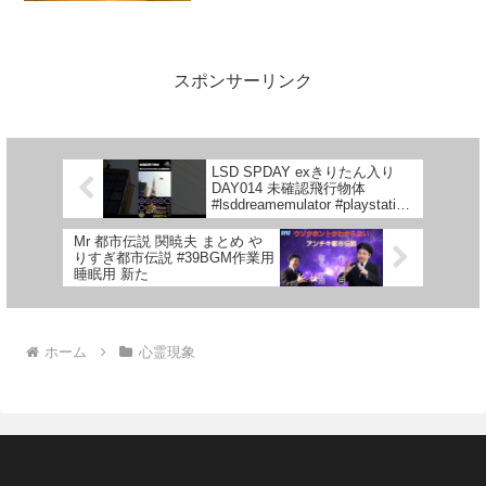
スポンサーリンク
LSD SPDAY exきりたん入り
DAY014 未確認飛行物体
#lsddreamemulator #playstation
#東北きりたん #奇ゲー
Mr 都市伝説 関暁夫 まとめ や
りすぎ都市伝説 #39BGM作業用
睡眠用 新た
ホーム
心霊現象