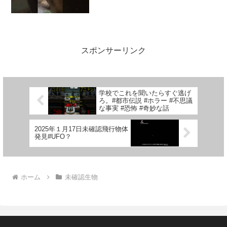
スポンサーリンク
学校でこれを聞いたらすぐ逃げ
ろ。#都市伝説 #ホラー #不思議
な事実 #恐怖 #奇妙な話
2025年１月17日未確認飛行物体
発見#UFO？
ホーム
未確認生物