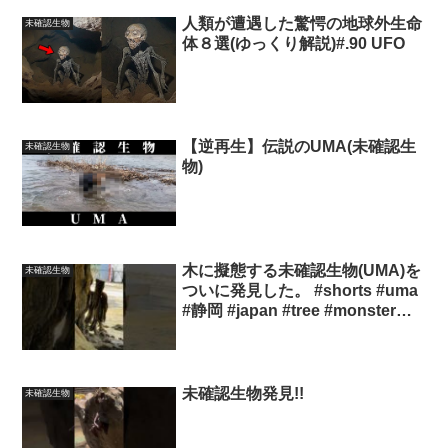
人類が遭遇した驚愕の地球外生命
未確認生物
体８選(ゆっくり解説)#.90 UFO
【逆再生】伝説のUMA(未確認生
未確認生物
物)
木に擬態する未確認生物(UMA)を
未確認生物
ついに発見した。 #shorts #uma
#静岡 #japan #tree #monster
#fairy
未確認生物発見!!
未確認生物