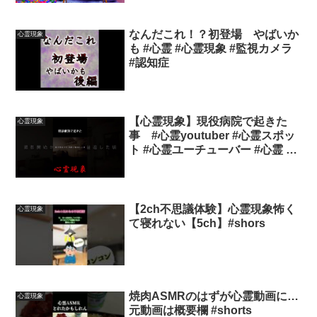
なんだこれ！？初登場 やばいか
心霊現象
も #心霊 #心霊現象 #監視カメラ
#認知症
【心霊現象】現役病院で起きた
心霊現象
事 #心霊youtuber #心霊スポッ
ト #心霊ユーチューバー #心霊 #
心霊映像 #心霊動画 #心霊現象
【2ch不思議体験】心霊現象怖く
心霊現象
て寝れない【5ch】#shors
焼肉ASMRのはずが心霊動画に…
心霊現象
元動画は概要欄 #shorts