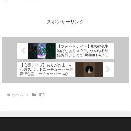
スポンサーリンク
【フォートナイト】#未確認生
物だなありゃ？#ちゃんねる登
録お願いします #shorts #フォ
トナ #リロード #fortnite #ゆっ
くり実況 #キーマウ練習中 #ア
【心霊ライブ】ありがた山 #
ラフォーおじさん
心霊スポットユーチューバー最
新 #心霊ユーチューバー #心霊
映像
ホーム
UFO