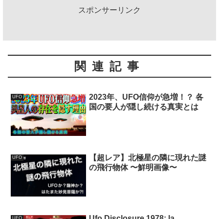
スポンサーリンク
関連記事
2023年、UFO信仰が急増！？ 各
UFO
国の要人が隠し続ける真実とは
【超レア】北極星の隣に現れた謎
UFO
の飛行物体 〜鮮明画像〜
Ufo Disclosure 1978: la
UFO