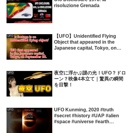
risoluzione Grenada
【UFO】Unidentified Flying
UFO
Object that appeared in the
Japanese capital, Tokyo, on
September 28, 2022.
夜空に浮かぶ謎の光！UFO？ドロ
UFO
ーン？映像4本立て｜驚異の瞬間
を目撃！
UFO Kunming, 2020 #truth
UFO
#secret #history #UAP #alien
#space #universe #earth
#planet #nasa #sun