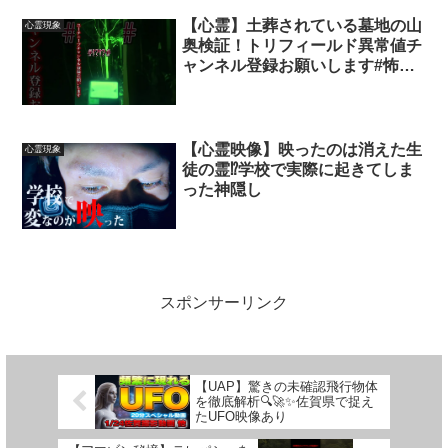
【心霊】土葬されている墓地の山
心霊現象
奥検証！トリフィールド異常値チ
ャンネル登録お願いします#怖い
#怖い話 #ほん怖 #tiktok
#tiktoklive #心霊 #心霊番組
#youtuber #拡散
【心霊映像】映ったのは消えた生
心霊現象
徒の霊⁉︎学校で実際に起きてしま
った神隠し
スポンサーリンク
【UAP】驚きの未確認飛行物体
を徹底解析🔍🚀✨佐賀県で捉え
たUFO映像あり