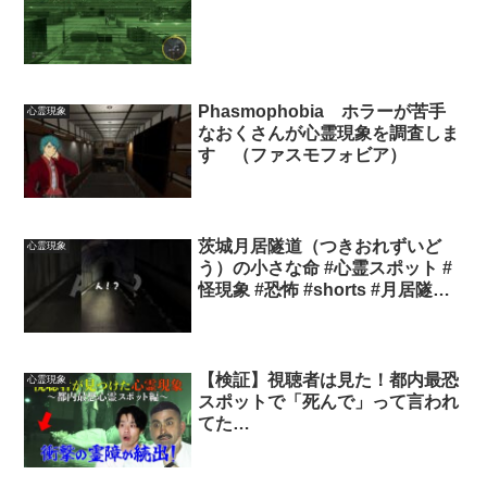
Phasmophobia ホラーが苦手
心霊現象
なおくさんが心霊現象を調査しま
す （ファスモフォビア）
茨城月居隧道（つきおれずいど
心霊現象
う）の小さな命 #心霊スポット #
怪現象 #恐怖 #shorts #月居隧道
#バケとん #お化けトンネル #ショ
ート動画 #心霊 #horror #ホラー
#ネズミ
【検証】視聴者は見た！都内最恐
心霊現象
スポットで「死んで」って言われ
てた…