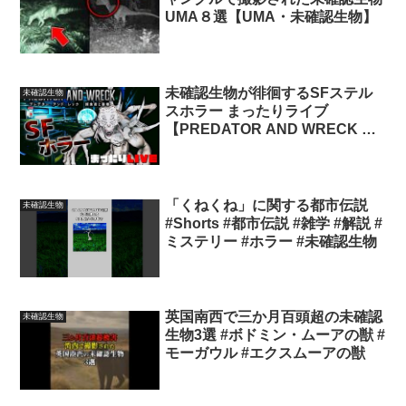
UMA８選【UMA・未確認生物】
未確認生物が徘徊するSFステル
未確認生物
スホラー まったりライブ
【PREDATOR AND WRECK 捕
食者と崩壊】
「くねくね」に関する都市伝説
未確認生物
#Shorts #都市伝説 #雑学 #解説 #
ミステリー #ホラー #未確認生物
英国南西で三か月百頭超の未確認
未確認生物
生物3選 #ボドミン・ムーアの獣 #
モーガウル #エクスムーアの獣