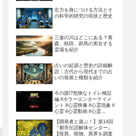
念力を身につける方法とそ
の科学的研究の現状と歴史
三途の川はどこにある？青
森、秋田、群馬の実在する
霊場を紹介
占いの起源と歴史の詳細解
説：古代から現代までの占
いの発展と種類を紹介
今の誰!?危険なトイレ検証
編 #ホラーエンターテイメ
ント #心霊映像 #心霊現象 #
心霊 #心霊動画 #心霊
youtube
【開発者と遊ぶ！】第14回
『都市伝説解体センター』
【怪異、呪物、異界を調査