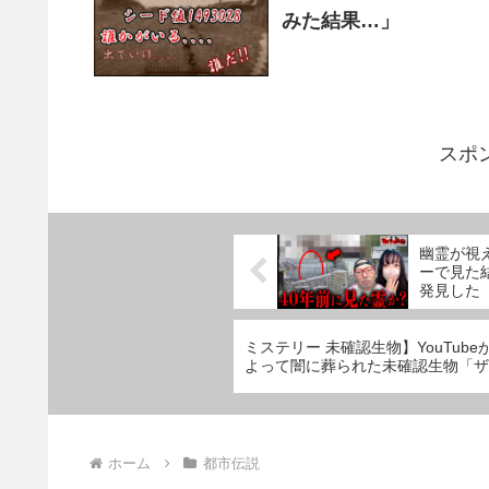
みた結果…」
スポ
幽霊が視
ーで見た
発見した
ミステリー 未確認生物】YouTubeが削除…
よって闇に葬られた未確認生物「ザ
ホーム
都市伝説