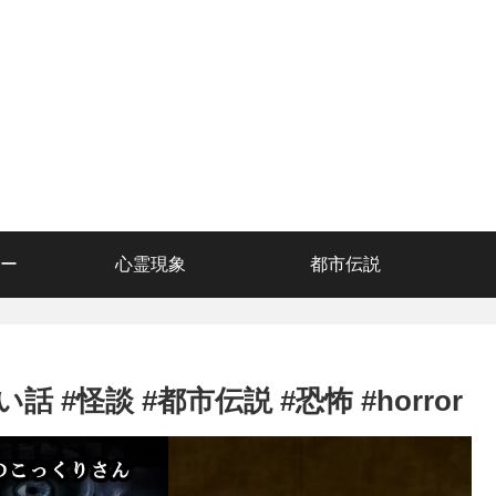
ー
心霊現象
都市伝説
#怪談 #都市伝説 #恐怖 #horror