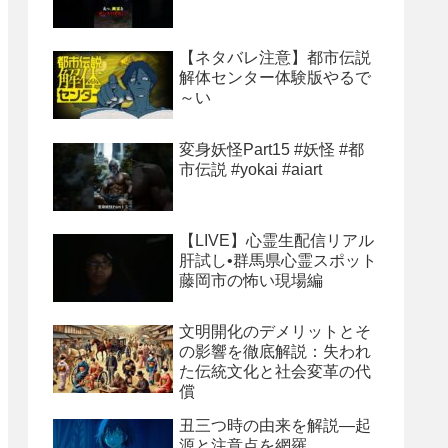
【ネタバレ注意】都市伝説
解体センター体験版やるで
～い
変身妖怪Part15 #妖怪 #都
市伝説 #yokai #aiart
【LIVE】心霊生配信リアル
肝試し•群馬県心霊スポット
藤岡市の怖い現場編
文明開化のデメリットとそ
の影響を徹底解説：失われ
た伝統文化と社会変革の代
償
丑三つ時の由来を解説―起
源と注意点を網羅