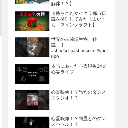
解体！？】
血塗られたマイクラ都市伝
説を検証してみた【まいく
ら・マインクラフト】
世界の未確認生物 解
説！！
#shortsclip#shortscraft#yout
ube
本当にあった心霊現象14 #
心霊ライブ
心霊映像！？恐怖のダンス
スタジオ！？
心霊映像！？幽霊とのダン
スバトル！？