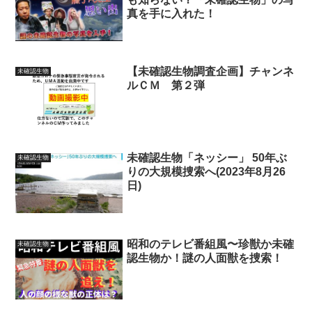
真を手に入れた！
【未確認生物調査企画】チャンネ
未確認生物
ルＣＭ 第２弾
未確認生物「ネッシー」 50年ぶ
未確認生物
りの大規模捜索へ(2023年8月26
日)
昭和のテレビ番組風〜珍獣か未確
未確認生物
認生物か！謎の人面獣を捜索！