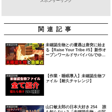
スポンサーリンク
関連記事
未確認生物との遭遇は唐突に始ま
未確認生物
る【Raise Your Tribe #5】新作オ
ープンワールドサバイバルでゆっ
くり遭難生活 アーリーアクセス
Game Play ゲーム実況
【作業・睡眠導入】未確認生物フ
未確認生物
ァイル【耐久チャレンジ】
山口敏太郎の日本大好き 254 誰
未確認生物
も知らない？「未確認生物」の写