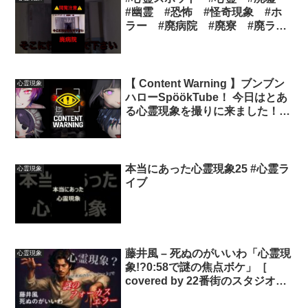
#幽霊 #恐怖 #怪奇現象 #ホ
ラー #廃病院 #廃寮 #廃ラブ
ホテル #廃ホテル #ゴーストブ
ラザーズ #ゴスブラ #愛知県
#岐阜県
【 Content Warning 】ブンブン
心霊現象
ハローSpöökTube！ 今日はとあ
る心霊現象を撮りに来ました！【
Vtuber ：乃依集 翔 / 紫煙アルセ /
愛禅りすか / あさは 】
本当にあった心霊現象25 #心霊ラ
心霊現象
イブ
藤井風 – 死ぬのがいいわ「心霊現
心霊現象
象!?0:58で謎の焦点ボケ」［
covered by 22番街のスタジオイ
レブン］