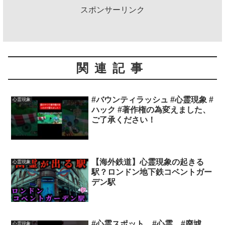
スポンサーリンク
関連記事
#バウンティラッシュ #心霊現象 #
心霊現象
ハック #著作権の為変えました、
ご了承ください！
【海外鉄道】心霊現象の起きる
心霊現象
駅？ロンドン地下鉄コベントガー
デン駅
#心霊スポット #心霊 #廃墟
心霊現象