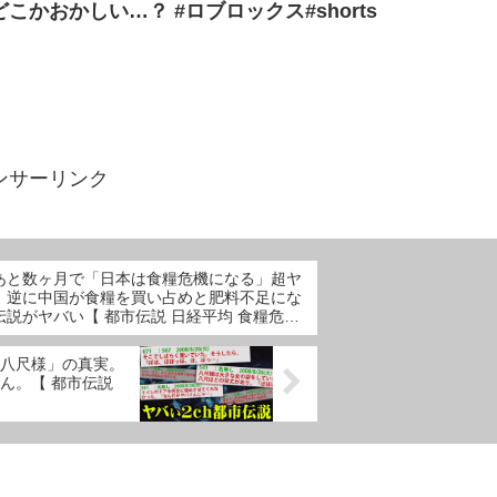
かおかしい…？ #ロブロックス#shorts
ンサーリンク
あと数ヶ月で「日本は食糧危機になる」超ヤ
。逆に中国が食糧を買い占めと肥料不足にな
伝説がヤバい【 都市伝説 日経平均 食糧危機
レートリセット 】
八尺様」の真実。
ん。【 都市伝説