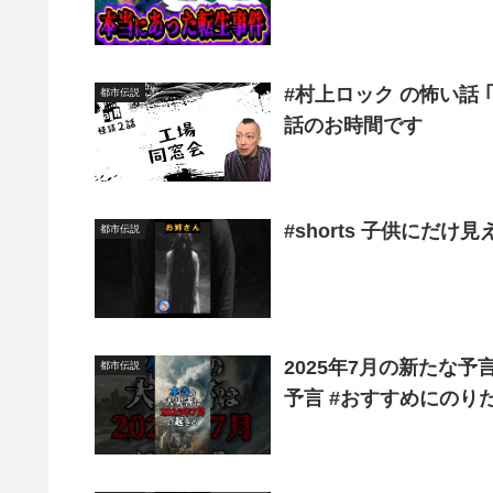
#村上ロック の怖い話 ｢工場｣「同窓会」
都市伝説
話のお時間です
#shorts 子供にだけ
都市伝説
2025年7月の新たな予言
都市伝説
予言 #おすすめにのりた