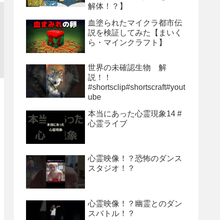
解体！？】
血塗られたマイクラ都市伝
説を検証してみた【まいく
ら・マインクラフト】
世界の未確認生物 解
説！！
#shortsclip#shortscraft#yout
ube
本当にあった心霊現象14 #
心霊ライブ
心霊映像！？恐怖のダンス
スタジオ！？
心霊映像！？幽霊とのダン
スバトル！？