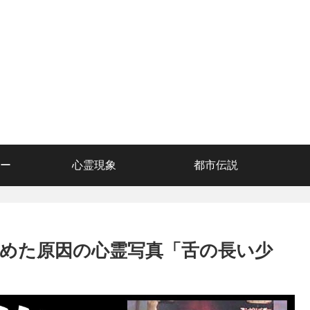
ー
心霊現象
都市伝説
めた原因の心霊写真「舌の長い少