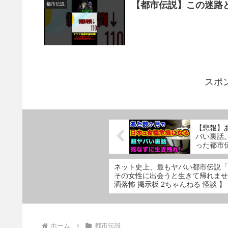
【都市伝説】この迷路どこ
都市伝説
スポ
【悲報】
バい裏話
った都市
値上げ グ
ネット史上、最もヤバい都市伝説「
その女性に出会うと生きて帰れませ
洒落怖 掲示板 2ちゃんねる 怪談 】
ホーム
都市伝説