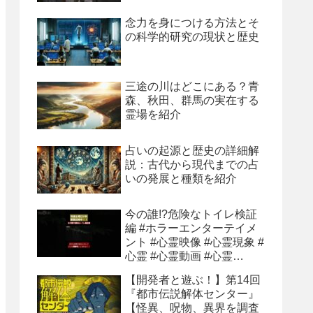
念力を身につける方法とそ
の科学的研究の現状と歴史
三途の川はどこにある？青
森、秋田、群馬の実在する
霊場を紹介
占いの起源と歴史の詳細解
説：古代から現代までの占
いの発展と種類を紹介
今の誰!?危険なトイレ検証
編 #ホラーエンターテイメ
ント #心霊映像 #心霊現象 #
心霊 #心霊動画 #心霊
youtube
【開発者と遊ぶ！】第14回
『都市伝説解体センター』
【怪異、呪物、異界を調査