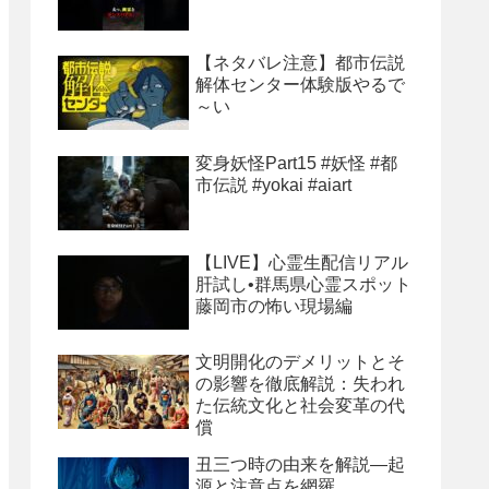
【ネタバレ注意】都市伝説
解体センター体験版やるで
～い
変身妖怪Part15 #妖怪 #都
市伝説 #yokai #aiart
【LIVE】心霊生配信リアル
肝試し•群馬県心霊スポット
藤岡市の怖い現場編
文明開化のデメリットとそ
の影響を徹底解説：失われ
た伝統文化と社会変革の代
償
丑三つ時の由来を解説―起
源と注意点を網羅