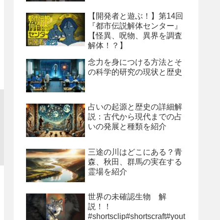
【開発者と遊ぶ！】第14回
『都市伝説解体センター』
【怪異、呪物、異界を調査
解体！？】
念力を身につける方法とそ
の科学的研究の現状と歴史
占いの起源と歴史の詳細解
説：古代から現代までの占
いの発展と種類を紹介
三途の川はどこにある？青
森、秋田、群馬の実在する
霊場を紹介
世界の未確認生物 解
説！！
#shortsclip#shortscraft#yout