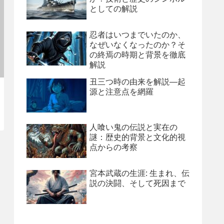
としての解説
忍者はいつまでいたのか、
なぜいなくなったのか？そ
の終焉の時期と背景を徹底
解説
丑三つ時の由来を解説―起
源と注意点を網羅
人喰い鬼の伝説と実在の
謎：歴史的背景と文化的視
点からの考察
宮本武蔵の生涯: 生まれ、伝
説の決闘、そして死因まで