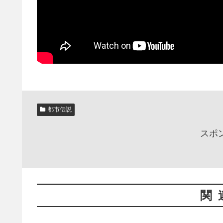
都市伝説
スポ
関