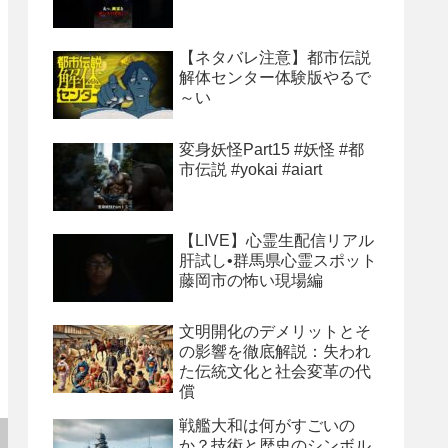
【ネタバレ注意】都市伝説
解体センター体験版やるで
～い
変身妖怪Part15 #妖怪 #都
市伝説 #yokai #aiart
【LIVE】心霊生配信リアル
肝試し•群馬県心霊スポット
藤岡市の怖い現場編
文明開化のデメリットとそ
の影響を徹底解説：失われ
た伝統文化と社会変革の代
償
戦艦大和は何がすごいの
か？技術と歴史のシンボル