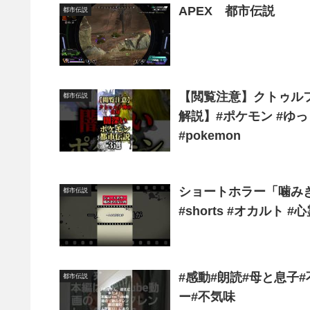
APEX 都市伝説
都市伝説
【閲覧注意】クトゥルフ
都市伝説
解説】#ポケモン #ゆっ
#pokemon
ショートホラー「噛みきれない肉」 #怪談 
都市伝説
#shorts #オカル
#感動#朗読#母と息子#
都市伝説
ー#不気味