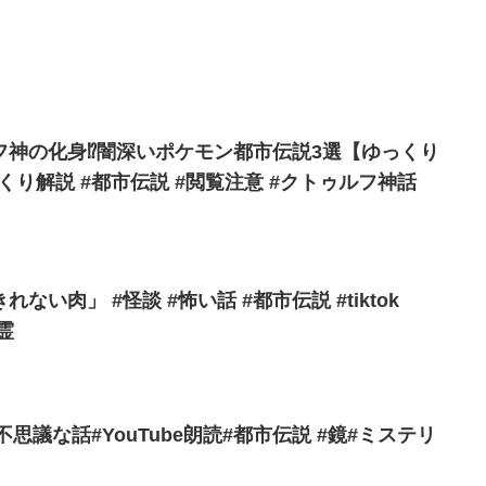
神の化身⁉️闇深いポケモン都市伝説3選【ゆっくり
くり解説 #都市伝説 #閲覧注意 #クトゥルフ神話
#怖い話 #都市伝説 #tiktok
ト #心霊
不思議な話#YouTube朗読#都市伝説 #鏡#ミステリ