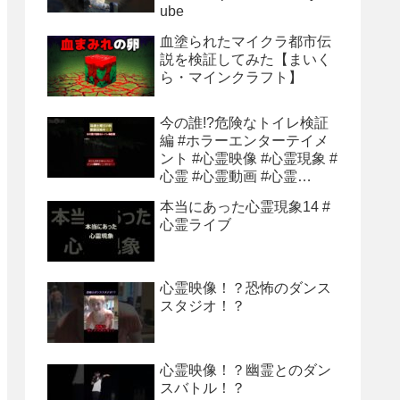
ube
血塗られたマイクラ都市伝
説を検証してみた【まいく
ら・マインクラフト】
今の誰!?危険なトイレ検証
編 #ホラーエンターテイメ
ント #心霊映像 #心霊現象 #
心霊 #心霊動画 #心霊
youtube
本当にあった心霊現象14 #
心霊ライブ
心霊映像！？恐怖のダンス
スタジオ！？
心霊映像！？幽霊とのダン
スバトル！？