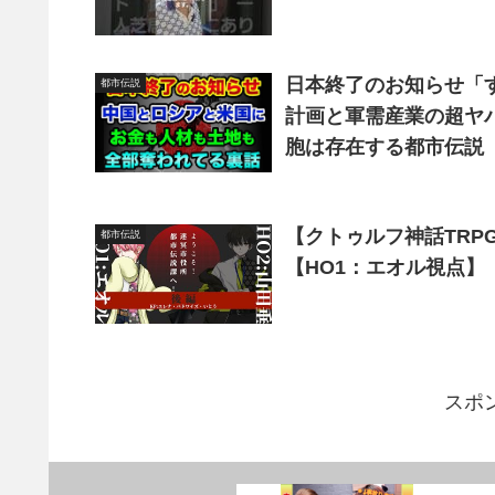
日本終了のお知らせ「
都市伝説
計画と軍需産業の超ヤ
胞は存在する都市伝説【
【クトゥルフ神話TR
都市伝説
【HO1：エオル視点】
スポ