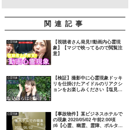
関連記事
【視聴者さん発見!!動画内心霊現
心霊現象
象】【マジで映ってるので閲覧注
意】
【検証】撮影中に心霊現象ドッキ
心霊現象
リを仕掛けたアイドルのリアクシ
ョンをお楽しみください【塩見き
ら】【モニタリング】
【事故物件】某ビジネスホテルで
心霊現象
の現象 2020/05/02 午前2:00頃
♯6【心霊、幽霊、霊障、ポルター