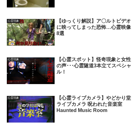
ガイスト】
【ゆっくり解説】ア〇ルトビデオ
心霊現象
に映ってしまった恐怖…心霊映像
8選
【心霊スポット】怪奇現象と女性
心霊現象
の声･･･心霊隧道3本立てスペシャ
ル！
【心霊ライブカメラ】やどかり堂
心霊現象
ライブカメラ 呪われた音楽室
Haunted Music Room