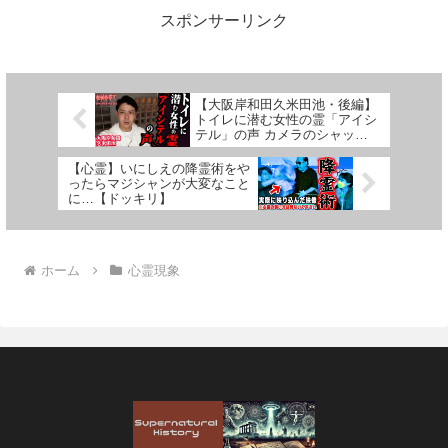
スポンサーリンク
【大阪岸和田久米田池・後編】
トイレに潜む女性の霊「アイシ
テル」の声 カメラのシャッタ
ー音や電子音等 霊が引き起こ
す怪奇現象による誤作動か…
【心霊】いにしえの降霊術をや
【ゴーストハント#45】ラップ
ったらマジシャンが大変なこと
音現象 心霊スポット
に…【ドッキリ】
ホーム
心霊現象