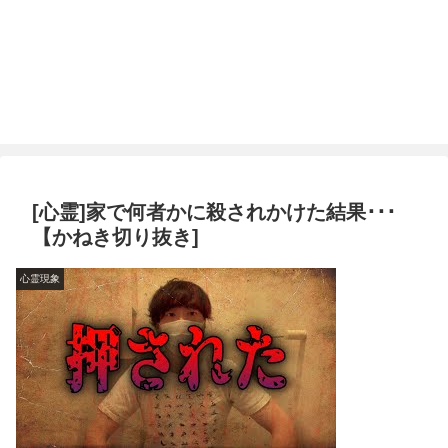
[心霊]家で何者かに殺されかけた結果･･･
【かねき切り抜き]
心霊現象