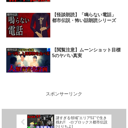
【怪談朗読】「鳴らない電話」
都市伝説
都市伝説・怖い話朗読シリーズ
【閲覧注意】ムーンショット目標
都市伝説
5のヤバい真実
スポンサーリンク
謎すぎる領域”エリア51″で生き
残れ!! -ロブロックス都市伝説
[りりちよ]