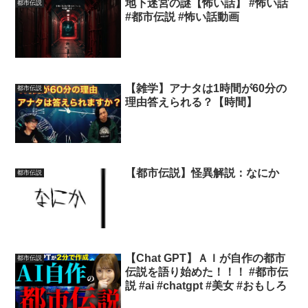
地下迷宮の謎【怖い話】 #怖い話
都市伝説
#都市伝説 #怖い話動画
【雑学】アナタは1時間が60分の
都市伝説
理由答えられる？【時間】
【都市伝説】怪異解説：なにか
都市伝説
【Chat GPT】ＡＩが自作の都市
都市伝説
伝説を語り始めた！！！ #都市伝
説 #ai #chatgpt #美女 #おもしろ