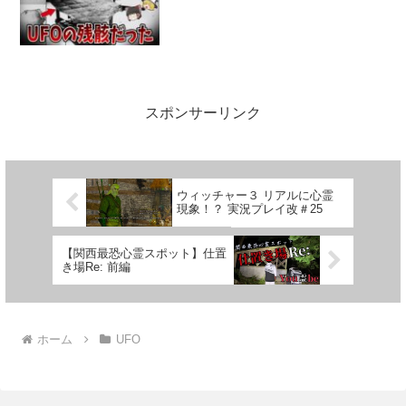
スポンサーリンク
ウィッチャー３ リアルに心霊
現象！？ 実況プレイ改＃25
【関西最恐心霊スポット】仕置
き場Re: 前編
ホーム
UFO