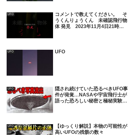
コメントで教えてください。 そ
UFO
うくんりょうくん 未確認飛行物
体 発見 2023年11月4日21時
UFO 怪奇現象
UFO
UFO
隠され続けていた恐るべきUFO事
UFO
件が発覚…NASAや宇宙飛行士が
語った恐ろしい秘密と極秘実験、
ついに判明した時間を消す謎の未
確認飛行物体の正体とは【都市伝
説 2025年 警告】
【ゆっくり解説】本物の可能性が
UFO
高いUFOの残骸の数々