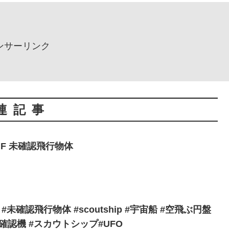
ンサーリンク
連記事
84 INF 未確認飛行物体
suka #未確認飛行物体 #scoutship #宇宙船 #空飛ぶ円盤
確認機 #スカウトシップ#UFO