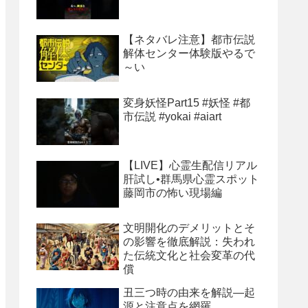
【ネタバレ注意】都市伝説
解体センター体験版やるで
～い
変身妖怪Part15 #妖怪 #都
市伝説 #yokai #aiart
【LIVE】心霊生配信リアル
肝試し•群馬県心霊スポット
藤岡市の怖い現場編
文明開化のデメリットとそ
の影響を徹底解説：失われ
た伝統文化と社会変革の代
償
丑三つ時の由来を解説―起
源と注意点を網羅