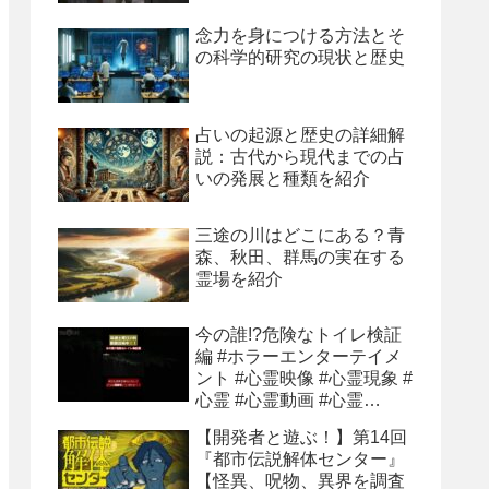
念力を身につける方法とそ
の科学的研究の現状と歴史
占いの起源と歴史の詳細解
説：古代から現代までの占
いの発展と種類を紹介
三途の川はどこにある？青
森、秋田、群馬の実在する
霊場を紹介
今の誰!?危険なトイレ検証
編 #ホラーエンターテイメ
ント #心霊映像 #心霊現象 #
心霊 #心霊動画 #心霊
youtube
【開発者と遊ぶ！】第14回
『都市伝説解体センター』
【怪異、呪物、異界を調査