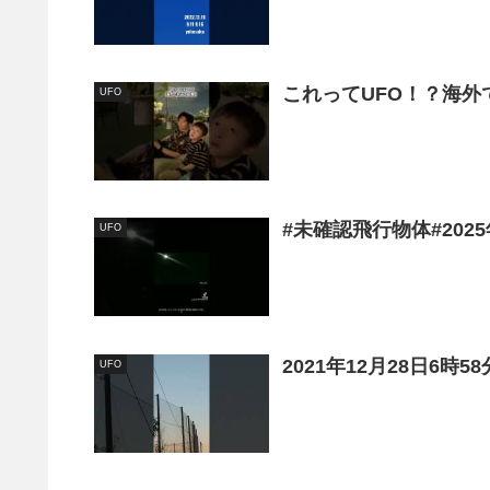
これってUFO！？海外で
UFO
#未確認飛行物体#202
UFO
2021年12月28日6
UFO