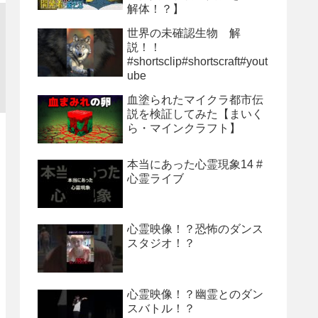
解体！？】
世界の未確認生物 解
説！！
#shortsclip#shortscraft#yout
ube
血塗られたマイクラ都市伝
説を検証してみた【まいく
ら・マインクラフト】
本当にあった心霊現象14 #
心霊ライブ
心霊映像！？恐怖のダンス
スタジオ！？
心霊映像！？幽霊とのダン
スバトル！？