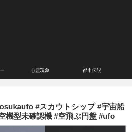
ー
心霊現象
都市伝説
a #yokosukaufo #スカウトシップ #宇宙船
空機型未確認機 #空飛ぶ円盤 #ufo