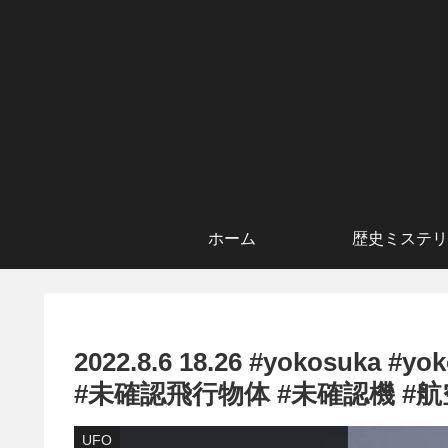
ホーム
歴史ミステリ
2022.8.6 18.26 #yokosuk
#未確認飛行物体 #未確認機 #航
UFO