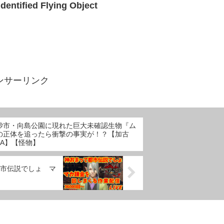
fied Flying Object
ンサーリンク
砂市・向島公園に現れた巨大未確認生物『ム
の正体を追ったら衝撃の事実が！？【加古
MA】【怪物】
市伝説でしょ マ