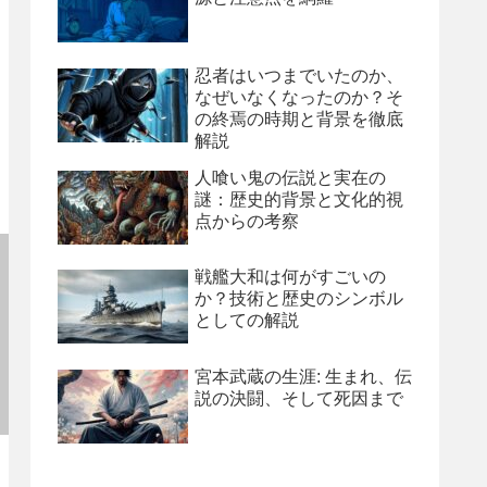
忍者はいつまでいたのか、
なぜいなくなったのか？そ
の終焉の時期と背景を徹底
解説
人喰い鬼の伝説と実在の
謎：歴史的背景と文化的視
点からの考察
戦艦大和は何がすごいの
か？技術と歴史のシンボル
としての解説
宮本武蔵の生涯: 生まれ、伝
説の決闘、そして死因まで