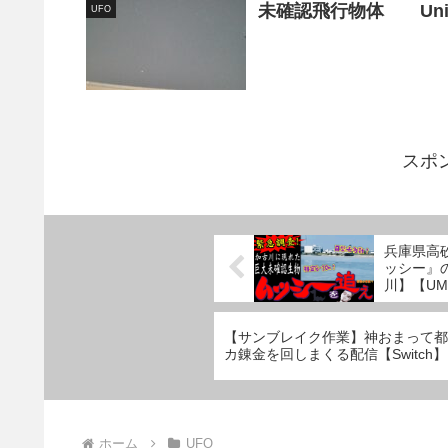
未確認飛行物体 Unidenti
UFO
スポ
兵庫県高
ッシー』
川】【U
【サンブレイク作業】神おまって都
カ錬金を回しまくる配信【Switch】
ホーム
UFO