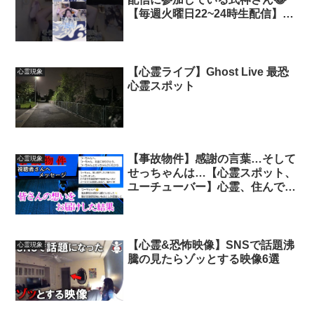
【毎週火曜日22~24時生配信】#
スピリチュアル #都市伝説 #人生
相談 #呪術廻戦 #陰陽師 #式神
#shorts #youtube
【心霊ライブ】Ghost Live 最恐
心霊現象
心霊スポット
【事故物件】感謝の言葉…そして
心霊現象
せっちゃんは…【心霊スポット、
ユーチューバー】心霊、住んでみ
た、ガチ、日常、幽霊、怖い、映
像、動画、廃墟、映画、There
are ghosts in my house
【心霊&恐怖映像】SNSで話題沸
心霊現象
騰の見たらゾッとする映像6選