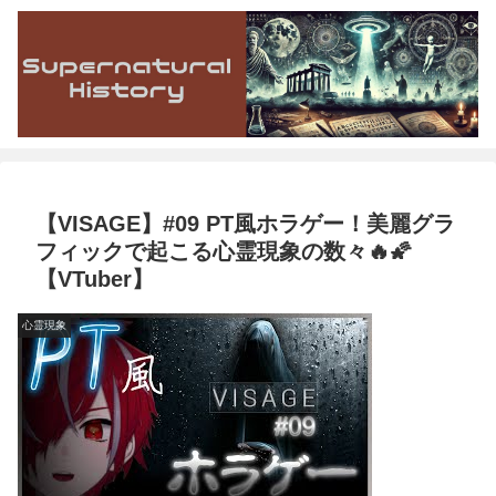
【VISAGE】#09 PT風ホラゲー！美麗グラ
フィックで起こる心霊現象の数々🔥🌠
【VTuber】
心霊現象