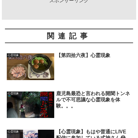
スポンサーリンク
関連記事
【第四拾六夜】心霊現象
心霊現象
鹿児島最恐と言われる開聞トンネ
心霊現象
ルで不可思議な心霊現象を体
験。。。
【心霊現象】もはや普通にLIVE
心霊現象
配信に参加している式神さん😂