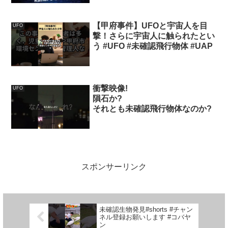
【甲府事件】UFOと宇宙人を目
UFO
撃！さらに宇宙人に触られたとい
う #UFO #未確認飛行物体 #UAP
衝撃映像!
UFO
隕石か?
それとも未確認飛行物体なのか?
スポンサーリンク
未確認生物発見#shorts #チャン
ネル登録お願いします #コバヤ
ン