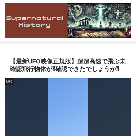
【最新UFO映像正規版】超超高速で飛ぶ未
確認飛行物体が⁈確認できたでしょうか⁈
UFO