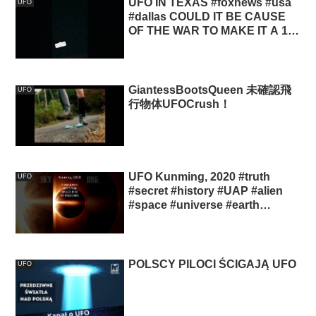
UFO IN TEXAS #foxnews #usa
UFO
#dallas COULD IT BE CAUSE
OF THE WAR TO MAKE IT A 1
WORLD GOV??
GiantessBootsQueen 未確認飛
UFO
行物体UFOCrush！
UFO Kunming, 2020 #truth
UFO
#secret #history #UAP #alien
#space #universe #earth
#planet #nasa #sun
POLSCY PILOCI ŚCIGAJĄ UFO
UFO