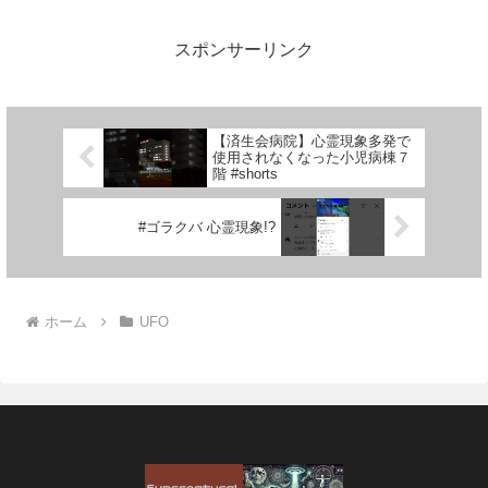
スポンサーリンク
【済生会病院】心霊現象多発で
使用されなくなった小児病棟７
階 #shorts
#ゴラクバ 心霊現象!?
ホーム
UFO