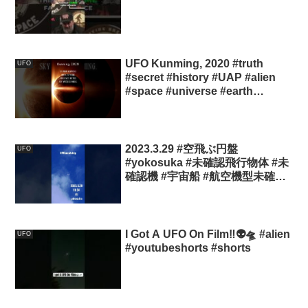
UFO Kunming, 2020 #truth
UFO
#secret #history #UAP #alien
#space #universe #earth
#planet #nasa #sun
2023.3.29 #空飛ぶ円盤
UFO
#yokosuka #未確認飛行物体 #未
確認機 #宇宙船 #航空機型未確認
機 #スカウトシップ #飛行機型
UFO#UFO
I Got A UFO On Film‼️👽🛸 #alien
UFO
#youtubeshorts #shorts