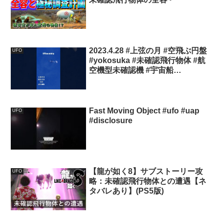
2023.4.28 #上弦の月 #空飛ぶ円盤
UFO
#yokosuka #未確認飛行物体 #航
空機型未確認機 #宇宙船
#scoutship #未確認機 #飛行機型
UFO#UFO#スカウトシップ
Fast Moving Object #ufo #uap
UFO
#disclosure
【龍が如く8】サブストーリー攻
UFO
略：未確認飛行物体との遭遇【ネ
タバレあり】(PS5版)