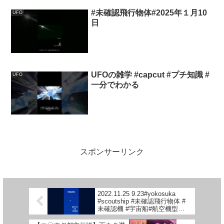
#未確認飛行物体#2025年１月10
UFO
日
UFOの雑学 #capcut #プチ知識 #
UFO
一分でわかる
スポンサーリンク
2022.11.25 9.23#yokosuka
#scoutship #未確認飛行物体 #
未確認機 #宇宙船#航空機型未
確認機#空飛ぶ円盤#スカウトシ
ップ#UFO