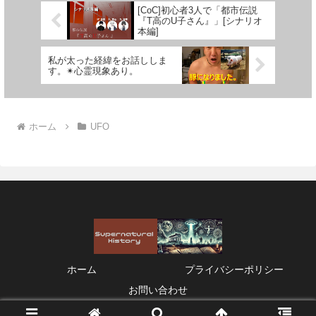
[CoC]初心者3人で「都市伝説
『T高のU子さん』」[シナリオ
本編]
私が太った経緯をお話ししま
す。✴︎心霊現象あり。
ホーム
UFO
ホーム
プライバシーポリシー
お問い合わせ
© 2021 Supernatural History.