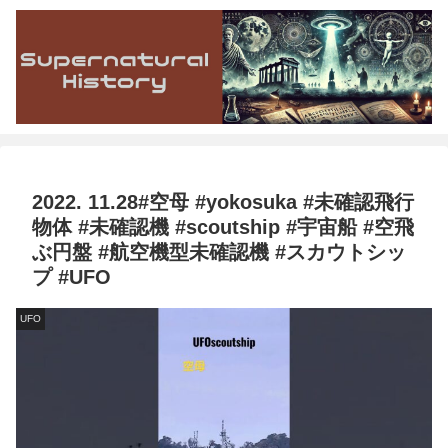
2022. 11.28#空母 #yokosuka #未確認飛行
物体 #未確認機 #scoutship #宇宙船 #空飛
ぶ円盤 #航空機型未確認機 #スカウトシッ
プ #UFO
UFO