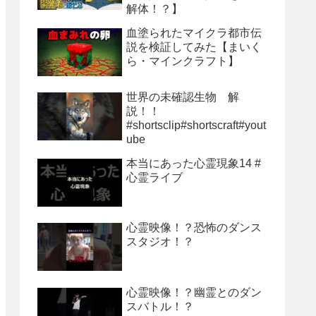
解体！？】
血塗られたマイクラ都市伝
説を検証してみた【まいく
ら・マインクラフト】
世界の未確認生物 解
説！！
#shortsclip#shortscraft#yout
ube
本当にあった心霊現象14 #
心霊ライブ
心霊映像！？恐怖のダンス
スタジオ！？
心霊映像！？幽霊とのダン
スバトル！？