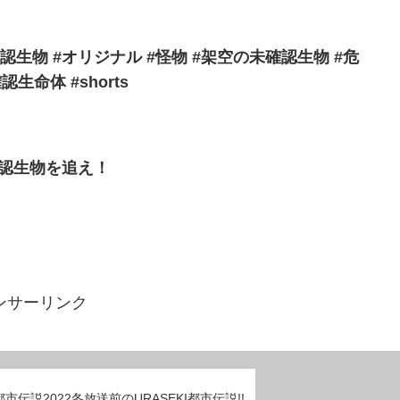
生物 #オリジナル #怪物 #架空の未確認生物 #危
生命体 #shorts
確認生物を追え！
ンサーリンク
市伝説2022冬放送前のURASEKI都市伝説!!