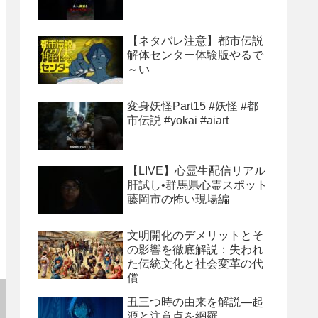
【ネタバレ注意】都市伝説
解体センター体験版やるで
～い
変身妖怪Part15 #妖怪 #都
市伝説 #yokai #aiart
【LIVE】心霊生配信リアル
肝試し•群馬県心霊スポット
藤岡市の怖い現場編
文明開化のデメリットとそ
の影響を徹底解説：失われ
た伝統文化と社会変革の代
償
丑三つ時の由来を解説―起
源と注意点を網羅