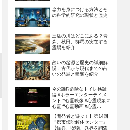
念力を身につける方法とそ
の科学的研究の現状と歴史
三途の川はどこにある？青
森、秋田、群馬の実在する
霊場を紹介
占いの起源と歴史の詳細解
説：古代から現代までの占
いの発展と種類を紹介
今の誰!?危険なトイレ検証
編 #ホラーエンターテイメ
ント #心霊映像 #心霊現象 #
心霊 #心霊動画 #心霊
youtube
【開発者と遊ぶ！】第14回
『都市伝説解体センター』
【怪異、呪物、異界を調査