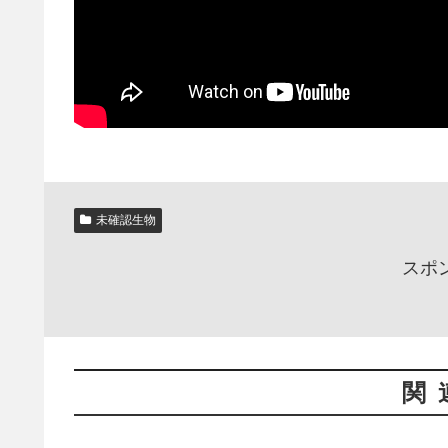
未確認生物
スポ
関