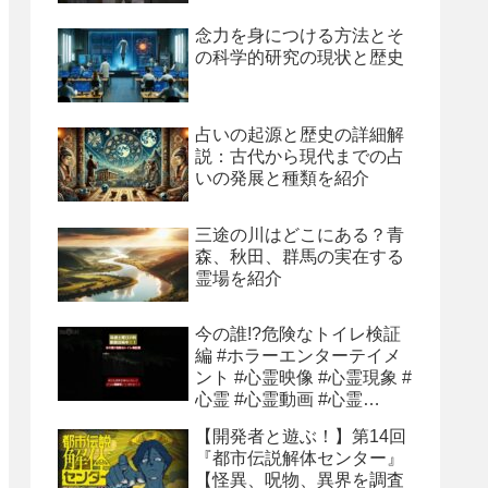
念力を身につける方法とそ
の科学的研究の現状と歴史
占いの起源と歴史の詳細解
説：古代から現代までの占
いの発展と種類を紹介
三途の川はどこにある？青
森、秋田、群馬の実在する
霊場を紹介
今の誰!?危険なトイレ検証
編 #ホラーエンターテイメ
ント #心霊映像 #心霊現象 #
心霊 #心霊動画 #心霊
youtube
【開発者と遊ぶ！】第14回
『都市伝説解体センター』
【怪異、呪物、異界を調査