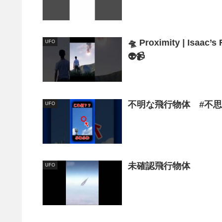
🛸 Proximity | Isaac’s
UFO
👽📹
不明な飛行物体 #不思議#
UFO
未確認飛行物体
UFO