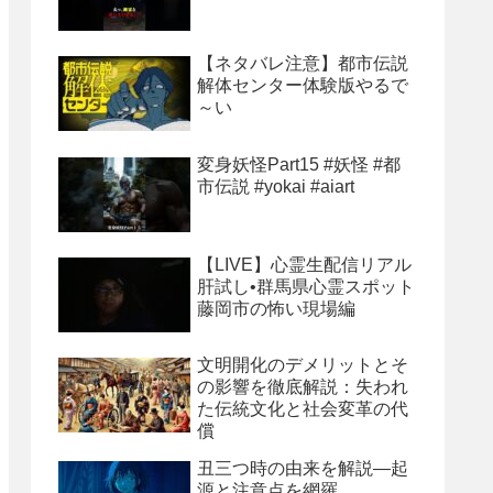
【ネタバレ注意】都市伝説
解体センター体験版やるで
～い
変身妖怪Part15 #妖怪 #都
市伝説 #yokai #aiart
【LIVE】心霊生配信リアル
肝試し•群馬県心霊スポット
藤岡市の怖い現場編
文明開化のデメリットとそ
の影響を徹底解説：失われ
た伝統文化と社会変革の代
償
丑三つ時の由来を解説―起
源と注意点を網羅