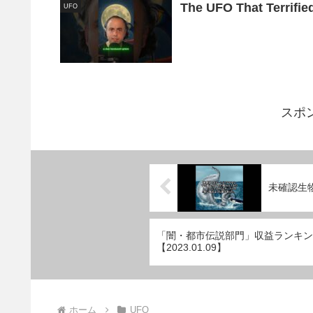
The UFO That Terrifie
UFO
スポ
未確認生
「闇・都市伝説部門」収益ランキン
【2023.01.09】
ホーム
UFO