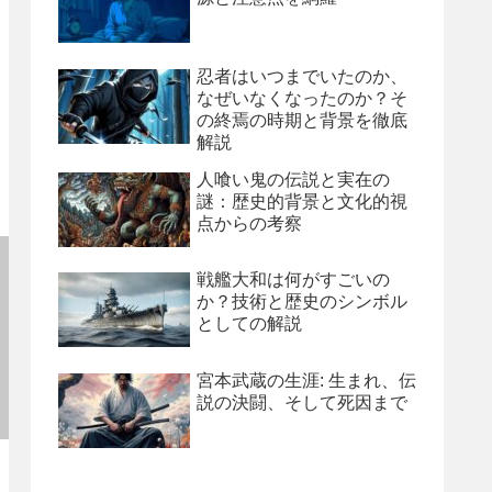
忍者はいつまでいたのか、
なぜいなくなったのか？そ
の終焉の時期と背景を徹底
解説
人喰い鬼の伝説と実在の
謎：歴史的背景と文化的視
点からの考察
戦艦大和は何がすごいの
か？技術と歴史のシンボル
としての解説
宮本武蔵の生涯: 生まれ、伝
説の決闘、そして死因まで