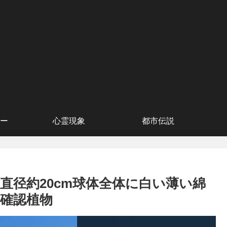
ー
心霊現象
都市伝説
直径約20cm球体全体に白い薄い綿
#未確認植物