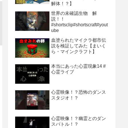
解体！？】
世界の未確認生物 解
説！！
#shortsclip#shortscraft#yout
ube
血塗られたマイクラ都市伝
説を検証してみた【まいく
ら・マインクラフト】
本当にあった心霊現象14 #
心霊ライブ
心霊映像！？恐怖のダンス
スタジオ！？
心霊映像！？幽霊とのダン
スバトル！？