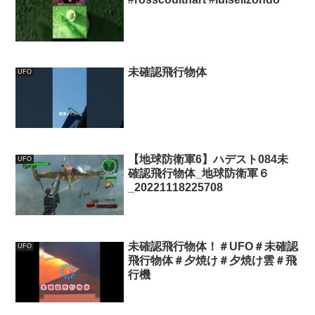
未確認飛行物体
UFO
【地球防衛軍6】ハデスト084未
UFO
確認飛行物体_地球防衛軍６
_20221118225708
未確認飛行物体！＃UFO＃未確認
UFO
飛行物体＃夕焼け＃夕焼け雲＃飛
行機