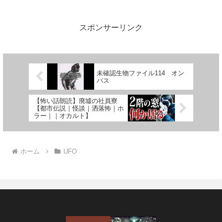
スポンサーリンク
未確認生物ファイル114 オン
バス
【怖い話朗読】廃墟の社員寮
【都市伝説｜怪談｜洒落怖｜ホ
ラー｜｜オカルト】
ホーム
UFO