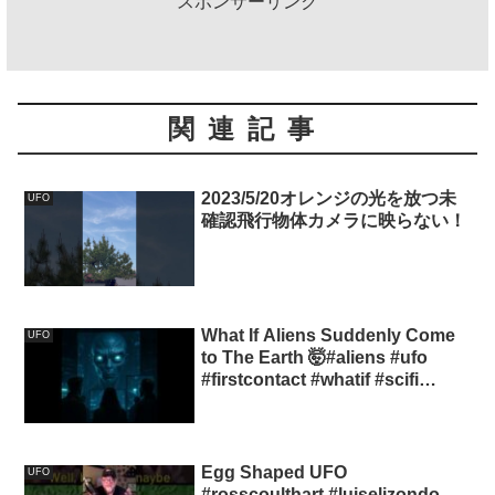
スポンサーリンク
関連記事
2023/5/20オレンジの光を放つ未
UFO
確認飛行物体カメラに映らない！
What If Aliens Suddenly Come
UFO
to The Earth 🤯#aliens #ufo
#firstcontact #whatif #scifi
#shortfilm
Egg Shaped UFO
UFO
#rosscoulthart #luiselizondo