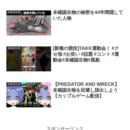
未確認生物の秘密を44年間隠して
未確認生物
いた人物
[新種の競技]TAKK運動会！ #ク
未確認生物
セ強 #お笑い #話題 #コント #運
動会#未確認生物#風船
【PREDATOR AND WRECK】
未確認生物
未確認生物を回避し脱出しよう
【カップルゲーム配信】
スポンサーリンク