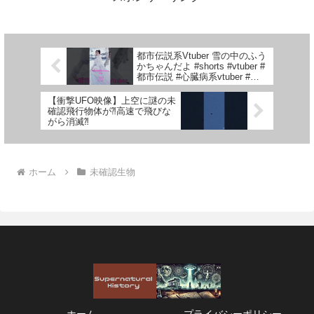
都市伝説系Vtuber 雪の中のふう
かちゃんだよ #shorts #vtuber #
都市伝説 #心臓病系vtuber #ふ
うか色々ちゃんねる
【衝撃UFO映像】上空に謎の未
確認飛行物体が⁈高速で飛びな
がら消滅⁈
ホーム
未確認生物
ホーム
プライバシーポリシー