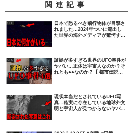
関連記事
日本で恐るべき飛行物体が目撃さ
UFO
れました…2024年ついに流出し
た世界の海外メディアが驚愕する
恐るべき映像の数々と全ての日本
人が知らないUFOの裏に隠された
陰謀【都市伝説】
証拠が多すぎる世界のUFO事件が
UFO
ヤバい…正体は宇宙人なのか？そ
れとも●●なのか？【 都市伝説
UFO 宇宙人 エイリアン 】
現状本当だとされているUFO写
UFO
真…確実に存在している地球外文
明と宇宙人が見つからないヤバす
ぎる理由とは【都市伝説】