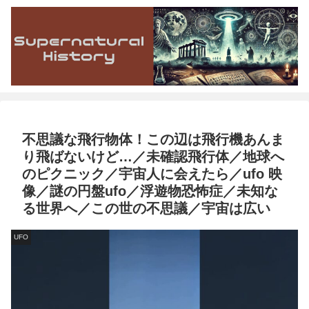
不思議な飛行物体！この辺は飛行機あんま
り飛ばないけど…／未確認飛行体／地球へ
のピクニック／宇宙人に会えたら／ufo 映
像／謎の円盤ufo／浮遊物恐怖症／未知な
る世界へ／この世の不思議／宇宙は広い
UFO