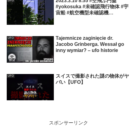
2023.3.10 8.55 #空飛ぶ円盤
UFO
#yokosuka #未確認飛行物体 #宇
宙船 #航空機型未確認機
#scoutship #飛行機型
UFO#UFO#スカウトシップ
Tajemnicze zaginięcie dr.
UFO
Jacobo Grinberga. Wessał go
inny wymiar? – ufo historie
スイスで撮影された謎の物体がヤ
UFO
バい【UFO】
スポンサーリンク