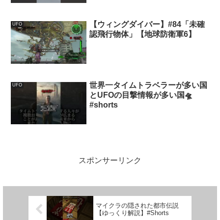
【ウィングダイバー】#84「未確
UFO
認飛行物体」【地球防衛軍6】
世界一タイムトラベラーが多い国
UFO
とUFOの目撃情報が多い国🛸
#shorts
スポンサーリンク
マイクラの隠された都市伝説
【ゆっくり解説】#Shorts