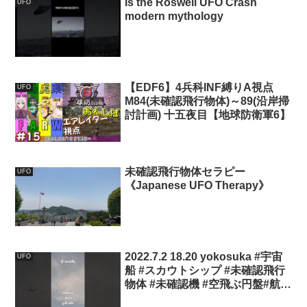
Is the Roswell UFO Crash
UFO
modern mythology
【EDF6】4兵科INF縛りA視点
UFO
M84(未確認飛行物体)～89(沿岸掃
討計画) 十五夜目【地球防衛軍6】
未確認飛行物体セラピー
UFO
《Japanese UFO Therapy》
2022.7.2 18.20 yokosuka #宇宙
UFO
船 #スカウトシップ #未確認飛行
物体 #未確認機 #空飛ぶ円盤#航空
機型未確認機 #yokosuka