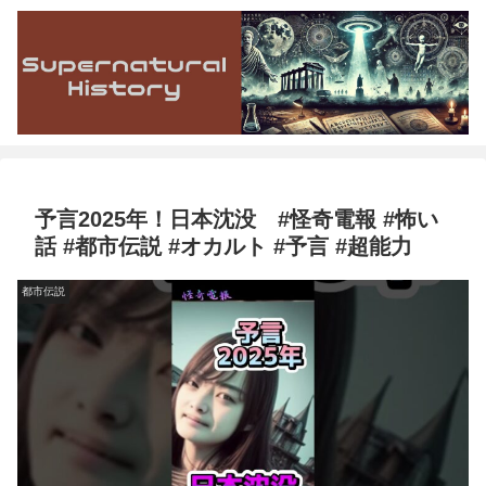
予言2025年！日本沈没 #怪奇電報 #怖い
話 #都市伝説 #オカルト #予言 #超能力
都市伝説