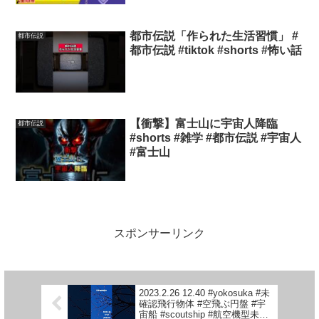
都市伝説「作られた生活習慣」 #
都市伝説
都市伝説 #tiktok #shorts #怖い話
【衝撃】富士山に宇宙人降臨
都市伝説
#shorts #雑学 #都市伝説 #宇宙人
#富士山
スポンサーリンク
2023.2.26 12.40 #yokosuka #未
確認飛行物体 #空飛ぶ円盤 #宇
宙船 #scoutship #航空機型未確