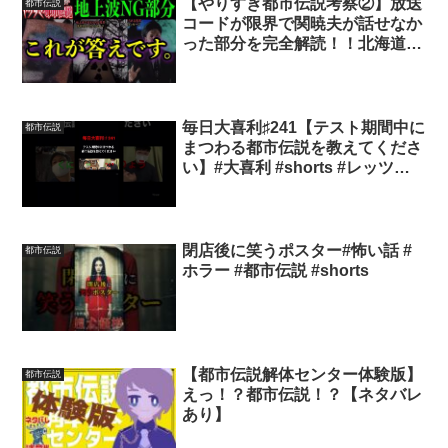
【やりすぎ都市伝説考察②】放送
都市伝説
コードが限界で関暁夫が話せなか
った部分を完全解読！！北海道と
ロシアの関係を知ってますか？
毎日大喜利♯241【テスト期間中に
都市伝説
まつわる都市伝説を教えてくださ
い】#大喜利 #shorts #レッツパ
ーティー
閉店後に笑うポスター#怖い話 #
都市伝説
ホラー #都市伝説 #shorts
【都市伝説解体センター体験版】
都市伝説
えっ！？都市伝説！？【ネタバレ
あり】