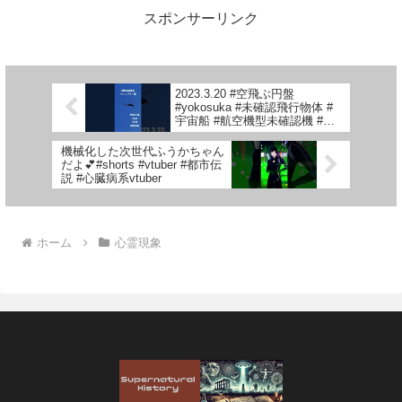
スポンサーリンク
2023.3.20 #空飛ぶ円盤
#yokosuka #未確認飛行物体 #
宇宙船 #航空機型未確認機 #未
確認機 #scoutship #ヘリコプタ
ー #飛行機型UFO #UFO
機械化した次世代ふうかちゃん
だよ💕#shorts #vtuber #都市伝
説 #心臓病系vtuber
ホーム
心霊現象