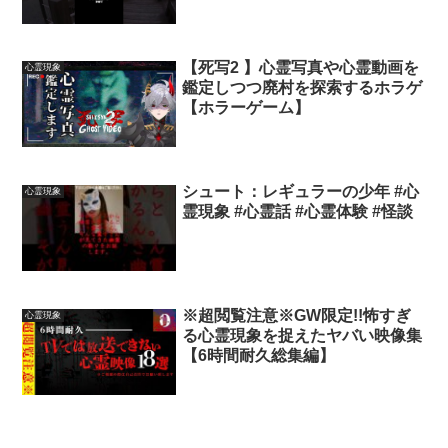
霊 #心霊現象 #心霊動画 #心霊探
索
【死写2 】心霊写真や心霊動画を
心霊現象
鑑定しつつ廃村を探索するホラゲ
【ホラーゲーム】
シュート：レギュラーの少年 #心
心霊現象
霊現象 #心霊話 #心霊体験 #怪談
※超閲覧注意※GW限定!!怖すぎ
心霊現象
る心霊現象を捉えたヤバい映像集
【6時間耐久総集編】