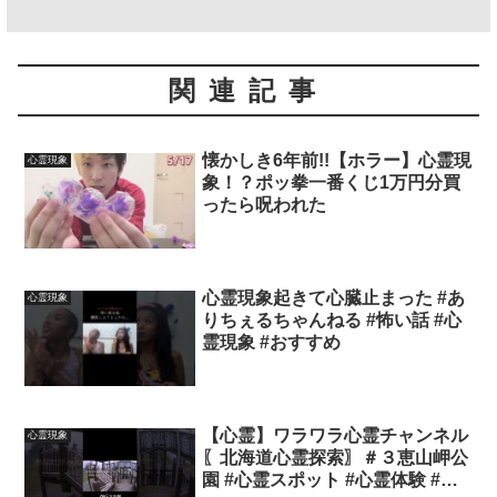
関連記事
懐かしき6年前!!【ホラー】心霊現
心霊現象
象！？ポッ拳一番くじ1万円分買
ったら呪われた
心霊現象起きて心臓止まった #あ
心霊現象
りちぇるちゃんねる #怖い話 #心
霊現象 #おすすめ
【心霊】ワラワラ心霊チャンネル
心霊現象
〖北海道心霊探索〗＃３恵山岬公
園 #心霊スポット #心霊体験 #心