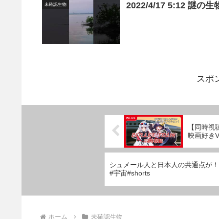
2022/4/17 5:1
未確認生物
スポ
【同時視
映画好きV
シュメール人と日本人の共通点が！
#宇宙#shorts
ホーム
未確認生物