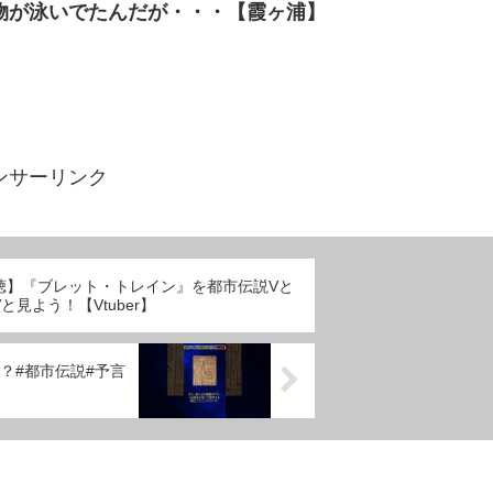
2 謎の生物が泳いでたんだが・・・【霞ヶ浦】
ンサーリンク
聴】『ブレット・トレイン』を都市伝説Vと
と見よう！【Vtuber】
？#都市伝説#予言