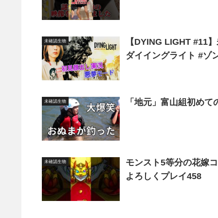
【DYING LIGHT 
未確認生物
ダイイングライト #ゾ
「地元」富山組初めて
未確認生物
モンスト5等分の花嫁コ
未確認生物
よろしくプレイ458