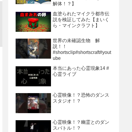
解体！？】
血塗られたマイクラ都市伝
説を検証してみた【まいく
ら・マインクラフト】
世界の未確認生物 解
説！！
#shortsclip#shortscraft#yout
ube
本当にあった心霊現象14 #
心霊ライブ
心霊映像！？恐怖のダンス
スタジオ！？
心霊映像！？幽霊とのダン
スバトル！？