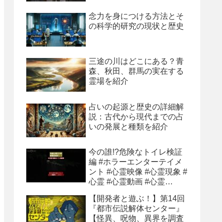
念力を身につける方法とそ
の科学的研究の現状と歴史
三途の川はどこにある？青
森、秋田、群馬の実在する
霊場を紹介
占いの起源と歴史の詳細解
説：古代から現代までの占
いの発展と種類を紹介
今の誰!?危険なトイレ検証
編 #ホラーエンターテイメ
ント #心霊映像 #心霊現象 #
心霊 #心霊動画 #心霊
youtube
【開発者と遊ぶ！】第14回
『都市伝説解体センター』
【怪異、呪物、異界を調査