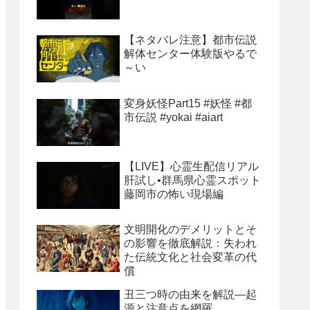
【ネタバレ注意】都市伝説
解体センター体験版やるで
～い
変身妖怪Part15 #妖怪 #都
市伝説 #yokai #aiart
【LIVE】心霊生配信リアル
肝試し•群馬県心霊スポット
藤岡市の怖い現場編
文明開化のデメリットとそ
の影響を徹底解説：失われ
た伝統文化と社会変革の代
償
丑三つ時の由来を解説―起
源と注意点を網羅