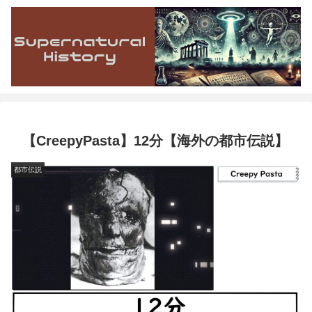
【CreepyPasta】12分【海外の都市伝説】
都市伝説