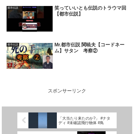
笑っていいとも伝説のトラウマ回
都市伝説
【都市伝説】
Mr.都市伝説 関暁夫【コードネー
都市伝説
ム】サタン 考察②
スポンサーリンク
「大当たり来たのか?」 #ナタ
ディ #未確認飛行物体 #鳥