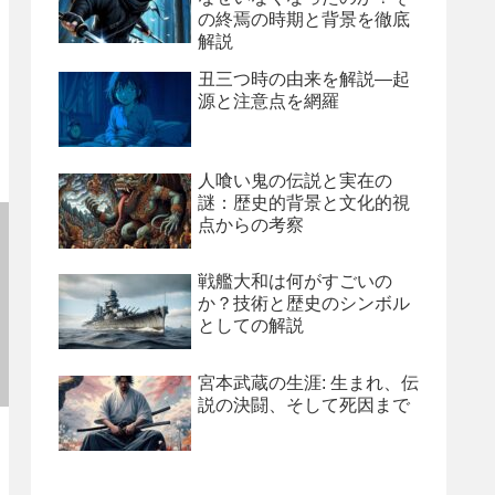
の終焉の時期と背景を徹底
解説
丑三つ時の由来を解説―起
源と注意点を網羅
人喰い鬼の伝説と実在の
謎：歴史的背景と文化的視
点からの考察
戦艦大和は何がすごいの
か？技術と歴史のシンボル
としての解説
宮本武蔵の生涯: 生まれ、伝
説の決闘、そして死因まで