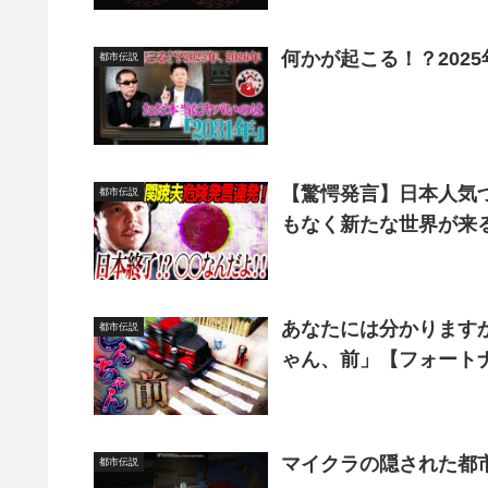
何かが起こる！？2025
都市伝説
【驚愕発言】日本人気づ
都市伝説
もなく新たな世界が来
あなたには分かります
都市伝説
ゃん、前」【フォート
マイクラの隠された都市
都市伝説