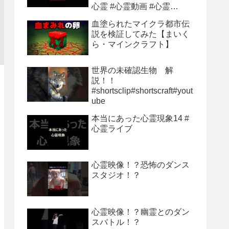
心霊 #心霊動画 #心霊
youtube
血塗られたマイクラ都市伝
説を検証してみた【まいく
ら・マインクラフト】
世界の未確認生物 解
説！！
#shortsclip#shortscraft#yout
ube
本当にあった心霊現象14 #
心霊ライブ
心霊映像！？恐怖のダンス
スタジオ！？
心霊映像！？幽霊とのダン
スバトル！？