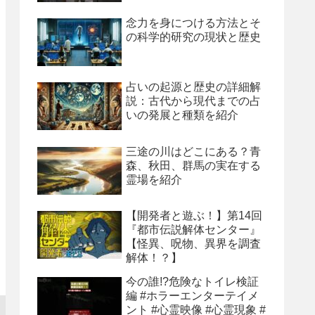
念力を身につける方法とそ
の科学的研究の現状と歴史
占いの起源と歴史の詳細解
説：古代から現代までの占
いの発展と種類を紹介
三途の川はどこにある？青
森、秋田、群馬の実在する
霊場を紹介
【開発者と遊ぶ！】第14回
『都市伝説解体センター』
【怪異、呪物、異界を調査
解体！？】
今の誰!?危険なトイレ検証
編 #ホラーエンターテイメ
ント #心霊映像 #心霊現象 #