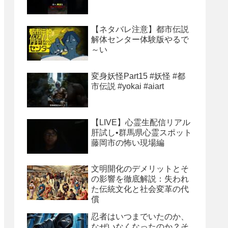
【ネタバレ注意】都市伝説
解体センター体験版やるで
～い
変身妖怪Part15 #妖怪 #都
市伝説 #yokai #aiart
【LIVE】心霊生配信リアル
肝試し•群馬県心霊スポット
藤岡市の怖い現場編
文明開化のデメリットとそ
の影響を徹底解説：失われ
た伝統文化と社会変革の代
償
忍者はいつまでいたのか、
なぜいなくなったのか？そ