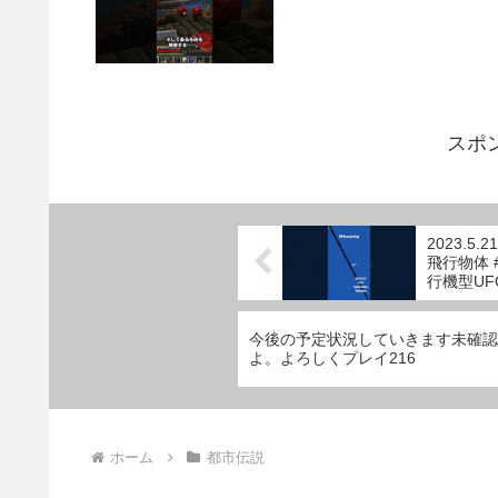
スポ
2023.5
飛行物体 #
行機型UFO#
今後の予定状況していきます未確認生物
よ。よろしくプレイ216
ホーム
都市伝説