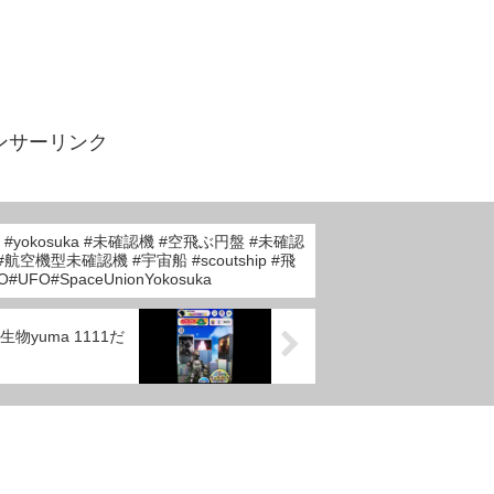
ンサーリンク
.21 #yokosuka #未確認機 #空飛ぶ円盤 #未確認
航空機型未確認機 #宇宙船 #scoutship #飛
UFO#SpaceUnionYokosuka
yuma 1111だ